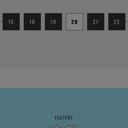
10
18
19
20
21
22
FEATURE