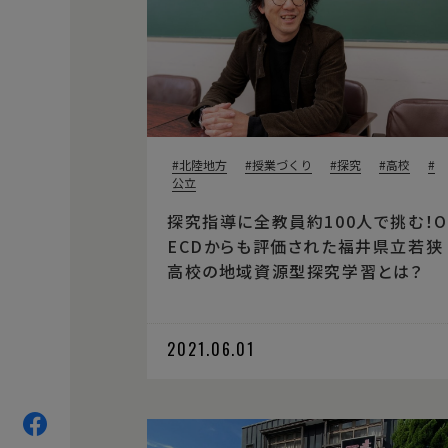
北陸地方
授業づくり
探究
高校
公立
探究指導に全教員約100人で挑む！O
ECDからも評価された福井県立若狭
高校の地域資源型探究学習とは？
2021.06.01