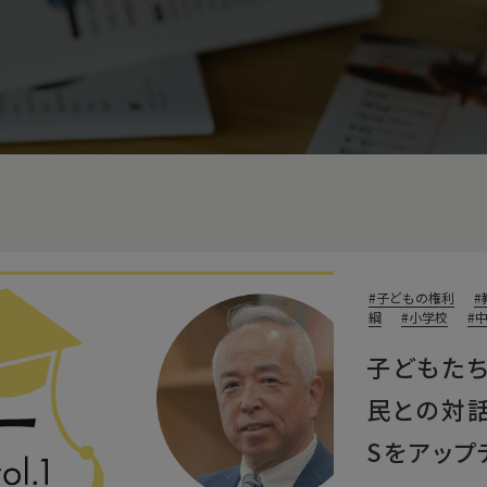
子どもの権利
綱
小学校
子どもた
民との対
Sをアッ