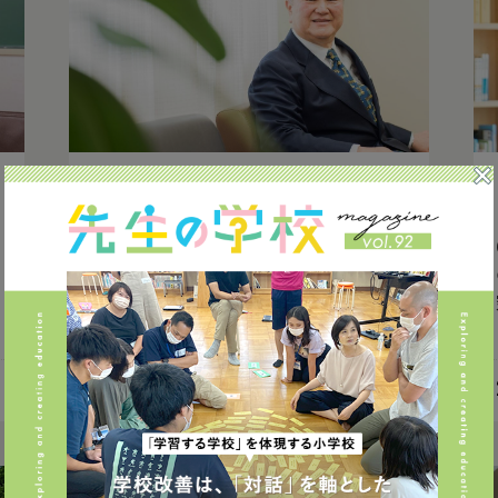
関東甲信地方
授業づくり
探究
行
政
小学校
公立
「社会に開かれた教育課程」を実現！
小学生からのアントレプレナーシップ
教育
2021.05.25