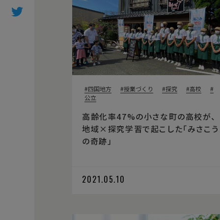
四国地方
授業づくり
探究
高校
公立
高齢化率47%の小さな町の高校が、
地域×探究学習で起こした「みさこう
の奇跡」
2021.05.10