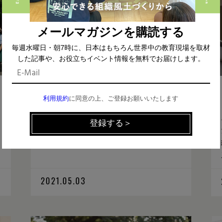
メールマガジンを購読する
毎週水曜日・朝7時に、日本はもちろん世界中の教育現場を取材
した記事や、お役立ちイベント情報を無料でお届けします。
九州・沖縄地方
管理職
不登校
高
利用規約
に同意の上、ご登録お願いいたします
校
私立
約8割が不登校経験を持つ高校で、 1
5年以上続く自由闊達な探究学習「ワ
ールド」とは？
2021.05.03