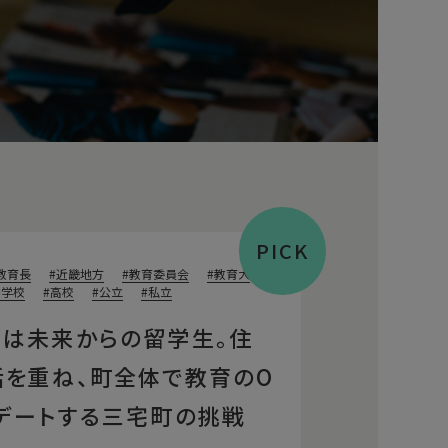
PICK
教育長
近畿地方
教育委員会
教育大
中学校
高校
公立
私立
ちは未来からの留学生。住
話を重ね、町全体で教育のO
プデートする三宅町の挑戦