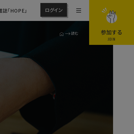
ログイン
雑誌「HOPE」
メ
ニ
ュ
参加する
読む
T
ー
JOIN
O
P
を
ペ
開
ー
閉
ジ
す
る