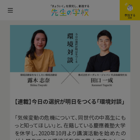
メ
参加する
JOIN
ニ
ュ
ー
を
開
閉
す
る
【連載】今日の選択が明日をつくる「環境対談」
「気候変動の危機について、同世代の中高生にも
っと知ってほしい」と、在籍している慶應義塾大学
を休学し、2020年10月より講演活動を始めたの