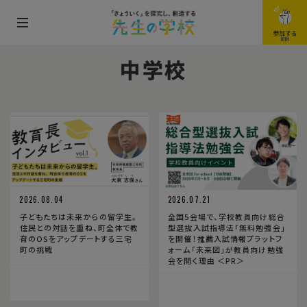
メ
参加する
JOIN
ニ
中学校
ュ
ー
を
開
閉
す
る
2026.08.04
2026.07.21
子どもたちは未来からの留学生。
全国5会場で、学校教員向け総合
住民との対話を重ね、町全体で教
型選抜入試指導法「無料勉強会」
育のOSをアップデートする三宅
を開催！推薦入試情報プラットフ
町の挑戦
ォーム「未来図」が教員向け勉強
会を開く理由 ＜PR＞