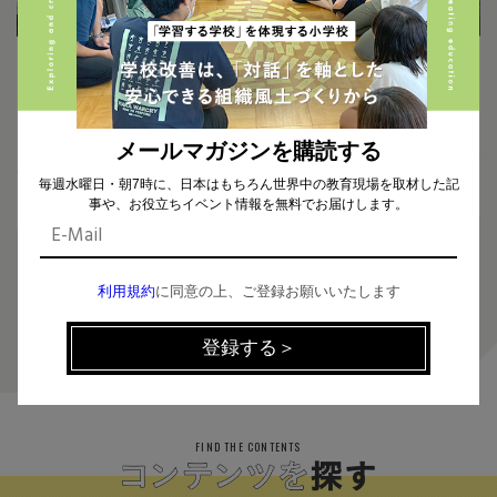
2026.05.26
2026.05.19
「対立は起きて当然」という考え
子どもと大人が一緒に“学校をつ
方に、「これだ！」と思った。日本で
くる”九州初・学びの多様化学校
数少ないピースフルスクールプロ
の「指導」ではなく「伴走支援」と
グラム導入校・立命館小学校の挑
いう選択
メールマガジンを購読する
戦
毎週水曜日・朝7時に、日本はもちろん世界中の教育現場を取材した記
事や、お役立ちイベント情報を無料でお届けします。
利用規約
に同意の上、ご登録お願いいたします
1
FIND THE CONTENTS