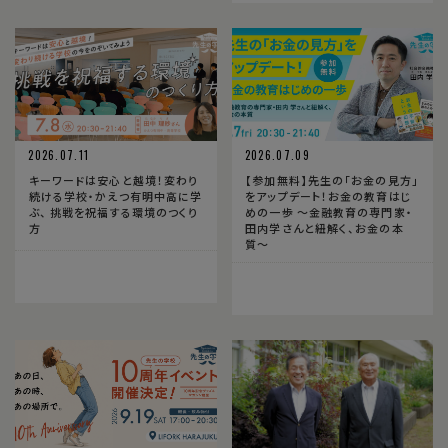
2026.07.11
2026.07.09
キーワードは安心と越境！変わり
【参加無料】先生の「お金の見方」
続ける学校・かえつ有明中高に学
をアップデート！お金の教育はじ
ぶ、 挑戦を祝福する環境のつくり
めの一歩 〜金融教育の専門家・
方
田内学さんと紐解く、お金の本
質〜