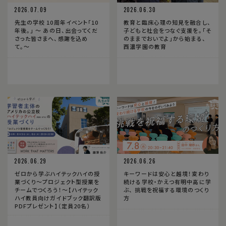
2026.07.09
2026.06.30
先生の学校 10周年イベント「10
教育と臨床心理の知見を融合し、
年後。」 〜 あの日、出会ってくだ
子どもと社会をつなぐ支援を。「そ
さった皆さまへ、感謝を込め
のままでおいでよ」から始まる、
て。〜
西濃学園の教育
2026.06.29
2026.06.26
ゼロから学ぶハイテックハイの授
キーワードは安心と越境！変わり
業づくり〜プロジェクト型授業を
続ける学校・かえつ有明中高に学
チームでつくろう！〜【ハイテック
ぶ、 挑戦を祝福する環境のつくり
ハイ教員向けガイドブック翻訳版
方
PDFプレゼント】（定員20名）