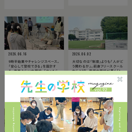
2026.06.16
2026.06.02
9時半始業やチャレンジスペース。
大切なのは「制度」よりも「人がど
「安心して登校できる」を設計す
う関わるか」。前身フリースクール
る、東京みらい中学校。「やったら
から27年、星槎中学校が貫く「1
できた！」という成功体験や感動
対1の関わりが26通りある」教育
体験を共に