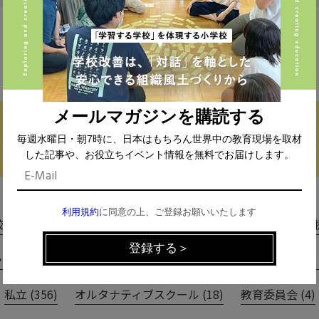
FIND THE CONTENTS
メールマガジンを購読する
毎週水曜日・朝7時に、日本はもちろん世界中の教育現場を取材
した記事や、お役立ちイベント情報を無料でお届けします。
校種から探す
テーマから探す
利用規約
に同意の上、ご登録お願いいたします
(293)
中学校 (261)
高校 (293)
一貫校 (65)
特別支援 
専門学校 (17)
保育園・幼稚園 (1)
民間企業 (63)
公立 
私立 (356)
オルタナティブスクール (18)
教育委員会 (4)