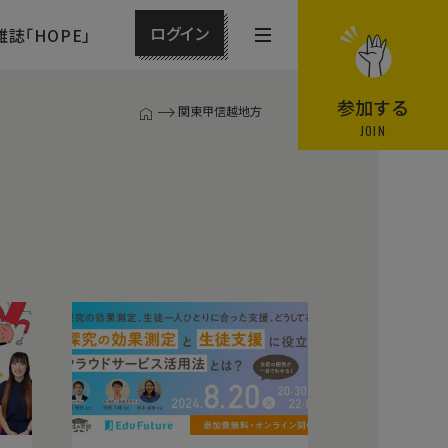
ログイン
雑誌「HOPE」
メ
ニ
ュ
参加する
関東甲信越地方
T
ー
JOIN
O
P
を
ペ
開
ー
閉
ジ
す
る