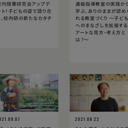
校内授業研究会アップデ
通級指導教室の実践か
ート！子どもの姿で語り合
学ぶ、ありのままが認め
う、校内研の新たなカタチ
れる教室づくり 〜子ど
へのまなざしを拡張する
アートな見方・考え方と
は？〜
021.09.07
2021.06.22