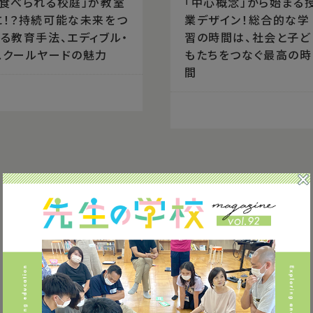
「食べられる校庭」が教室
「中心概念」から始まる
に！？持続可能な未来をつ
業デザイン！総合的な学
くる教育手法、エディブル・
習の時間は、社会と子ど
スクールヤードの魅力
もたちをつなぐ最高の時
間
1