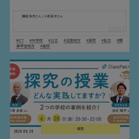
勝田 浩次さん / 小坂 英洋さん
ICT
中学校
公立
北陸地方
探究
私立
関
東甲信地方
高校
探究
2024.06.28