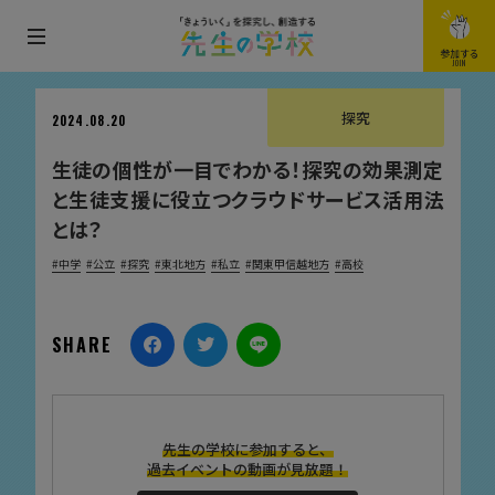
メ
参加する
JOIN
ニ
ュ
探究
2024.08.20
ー
生徒の個性が一目でわかる！探究の効果測定
を
と生徒支援に役立つクラウドサービス活用法
開
とは？
閉
す
中学
公立
探究
東北地方
私立
関東甲信越地方
高校
る
SHARE
先生の学校に参加すると、
過去イベントの動画が見放題！