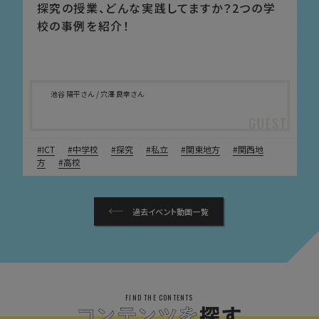
探究の授業、どんな実践してますか？2つの学
校の事例を紹介！
池谷 陽平さん / 穴澤 良幸さん
ICT
中学校
探究
私立
関東地方
関西地
方
高校
過去イベント動画一覧
FIND THE CONTENTS