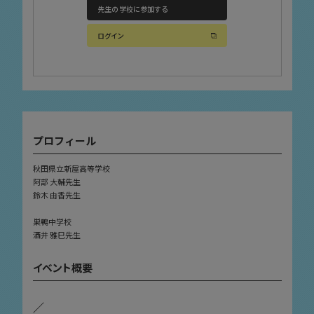
先生の学校に参加する
ログイン
プロフィール
秋田県立新屋高等学校
阿部 大輔先生
鈴木 由香先生
巣鴨中学校
酒井 雅巳先生
イベント概要
／