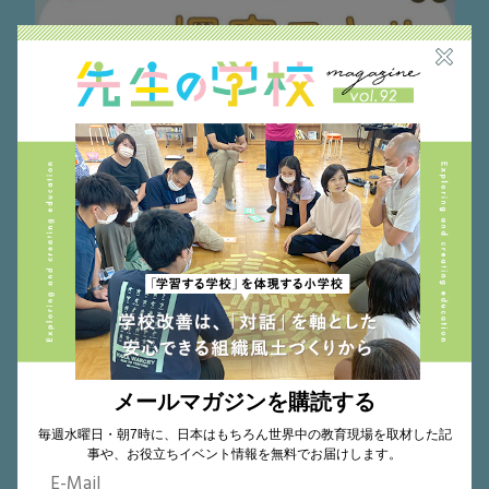
探究
2025.05.16
教科と探究の学びをつなぐ。青翔開智中学校・
高等学校の「探究スキルラーニング」とは･･･
青翔開智中学校・高等学校 司書教諭（英語科） 三浦 永理（みうら え
り）さん
メールマガジンを購読する
毎週水曜日・朝7時に、日本はもちろん世界中の教育現場を取材した記
事や、お役立ちイベント情報を無料でお届けします。
一貫校
中国地方
探究
私立
青翔開智