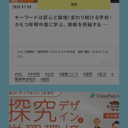
探究
2026.07.08
キーワードは安心と越境！変わり続ける学校・
かえつ有明中高に学ぶ、 挑戦を祝福する･･･
かえつ有明中・高等学校 プロジェクト科主任 田中 理紗（たなか りさ）
さん
SEL
中学校
公立
授業づくり
探究
私立
関東甲信地方
高校