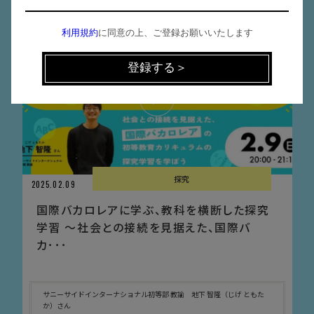
利用規約
に同意の上、ご登録お願いいたします
探究
2025.02.09
国際バカロレアに学ぶ、教科を横断した探究
学習 〜社会との接続を見据えた、国際バ
カ･･･
サニーサイドインターナショナル初等部 教諭 地下 智隆（じげ ともた
か）さん