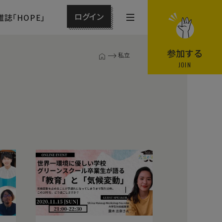
ログイン
雑誌「HOPE」
メ
ニ
ュ
参加する
私立
T
ー
JOIN
O
P
を
ペ
開
ー
閉
ジ
す
る