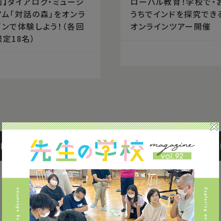
画】ダイアログ・ミュージ
ローバル教育！学校で・
アム「対話の森」をオンラ
うちでインドを探究でき
インで体験しよう！（各回
オンラインツアー開催
限定18名）
10
20
26
27
28
29
3