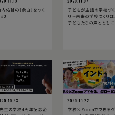
020.11.13
2020.11.07
山内佑輔の［余白］をつく
子どもが主語の学校づ
る#2
り〜未来の学校づくりは
子どもたちの声とともに
020.10.23
2020.10.22
【先生の学校4周年記念企
学校×Zoomでできるグ