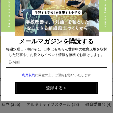
FIND THE CONTENTS
メールマガジンを購読する
毎週水曜日・朝7時に、日本はもちろん世界中の教育現場を取材
した記事や、お役立ちイベント情報を無料でお届けします。
校種から探す
テーマから探す
利用規約
に同意の上、ご登録お願いいたします
(293)
中学校 (261)
高校 (293)
一貫校 (65)
特別支援 
専門学校 (17)
保育園・幼稚園 (1)
民間企業 (63)
公立 
私立 (356)
オルタナティブスクール (18)
教育委員会 (4)