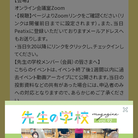
オンライン会議室Zoom
・【視聴】ページよりZoomリンクをご確認ください（リ
ンクは開催前日までに設定されます）。また、当日
Peatixに登録いただいておりますメールアドレスへ
もお送りします。
・当日9:20以降にリンクをクリックし、チェックインし
てください。
【先生の学校メンバー（会員）の皆さまへ】
こちらのイベントは、イベント終了後1週間以内に過
去イベント動画アーカイブにて公開されます。当日の
投影資料などの共有があった場合には、申込者のみ
への対応となりますので、あらかじめご了承くださ
い。
【プログラム】
・『先生の学校』の紹介
・山下さんによる基調講演
・質疑応答