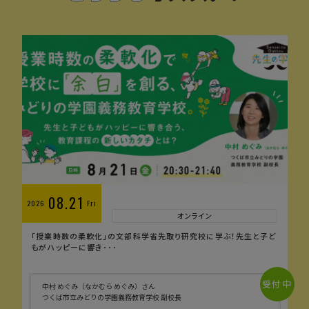
08.21
2026
Fri
オンライン
「授業時数の柔軟化」の文部科学省先取り研究校に学ぶ！先生と子ど
もがハッピーに響き･･･
受付中
中村 めぐみ（なかむら めぐみ）さん
つくば市立みどりの学園義務教育学校 副校長