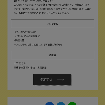
【先生の学校メンバー（会員）の皆さまへ】
こちらのイベントは、イベント終了後1週間以内に過去イベント動画アーカイ
ブにて公開されます。当日の投影資料などの共有があった場合には、申込者の
みへの対応となりますので、あらかじめご了承ください。
プログラム
・『先生の学校』の紹介
・山下さんによる基調講演
・質疑応答
※プログラム内容は変更になる可能性があります
登壇者
山下 徹さん
三鷹市立第三小学校 主任教諭
参加する