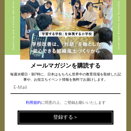
※プログラム内容は変更になる可能性があります
【登壇者】
山下 徹
三鷹市立第三小学校 主任教諭
メールマガジンを購読する
毎週水曜日・朝7時に、日本はもちろん世界中の教育現場を取材した記
事や、お役立ちイベント情報を無料でお届けします。
利用規約
に同意の上、ご登録お願いいたします
＜プロフィール＞
民間企業より転職し、現職に至る。これまで、総合的
な学習の時間を通して、学校と社会をつなげ、企業と