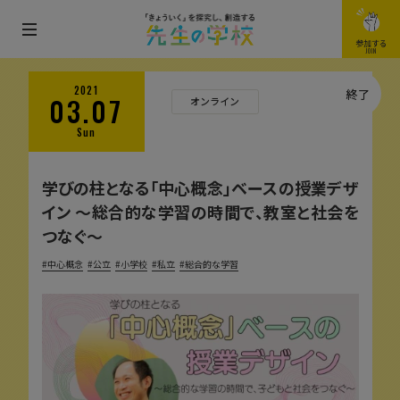
メ
参加する
JOIN
ニ
ュ
2021
終了
03.07
オンライン
ー
Sun
を
開
学びの柱となる「中心概念」ベースの授業デザ
閉
イン 〜総合的な学習の時間で、教室と社会を
す
つなぐ〜
る
中心概念
公立
小学校
私立
総合的な学習