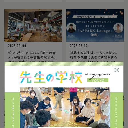
2025.09.09
2025.08.12
親でも先生でもない、「第三の大
挑戦する先生は、一人じゃない。
人」が寄り添う中高生の居場所。
教育の未来に火を灯す冒険する
調布市青少年ステーションCAPS
コミュニティ「ASPARK Loung
e」、始動。＜PR＞