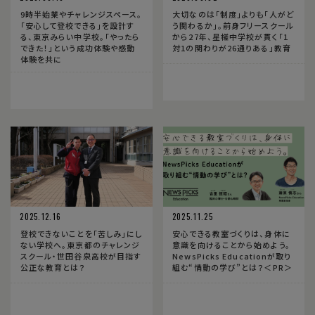
9時半始業やチャレンジスペース。
大切なのは「制度」よりも「人がど
「安心して登校できる」を設計す
う関わるか」。前身フリースクール
る、東京みらい中学校。「やったら
から27年、星槎中学校が貫く「1
できた！」という成功体験や感動
対1の関わりが26通りある」教育
体験を共に
2025.12.16
2025.11.25
登校できないことを「苦しみ」にし
安心できる教室づくりは、身体に
ない学校へ。東京都のチャレンジ
意識を向けることから始めよう。
スクール・世田谷泉高校が目指す
NewsPicks Educationが取り
公正な教育とは？
組む“情動の学び”とは？＜PR＞