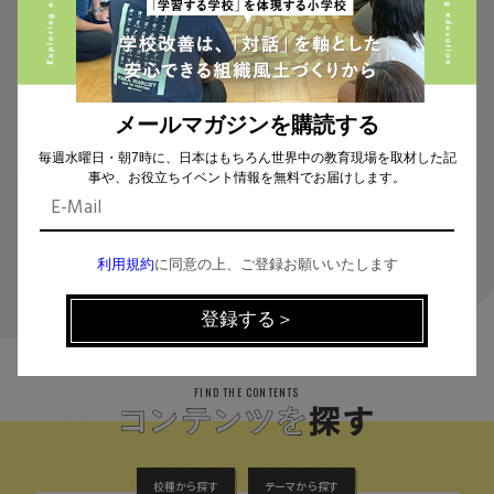
2025.08.07
2025.08.07
子どもの声から生まれ、全校児
OECD (経済協力開発機構)が示
童・教員・地域を巻き込んだプロ
す、これからの“先生のあり方”
ジェクトのつくり方 〜町に知り合
〜ティーチング・コンパスから読
いの多い学校を目指して〜
み解く未来の教育とICT〜
メールマガジンを購読する
毎週水曜日・朝7時に、日本はもちろん世界中の教育現場を取材した記
事や、お役立ちイベント情報を無料でお届けします。
1
利用規約
に同意の上、ご登録お願いいたします
FIND THE CONTENTS
校種から探す
テーマから探す