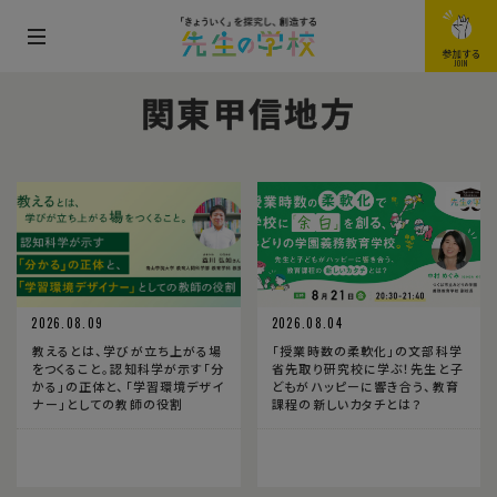
メ
参加する
JOIN
ニ
関東甲信地方
ュ
ー
を
開
閉
す
る
2026.08.09
2026.08.04
教えるとは、学びが立ち上がる場
「授業時数の柔軟化」の文部科学
をつくること。認知科学が示す「分
省先取り研究校に学ぶ！先生と子
かる」の正体と、「学習環境デザイ
どもがハッピーに響き合う、教育
ナー」としての教師の役割
課程の新しいカタチとは？