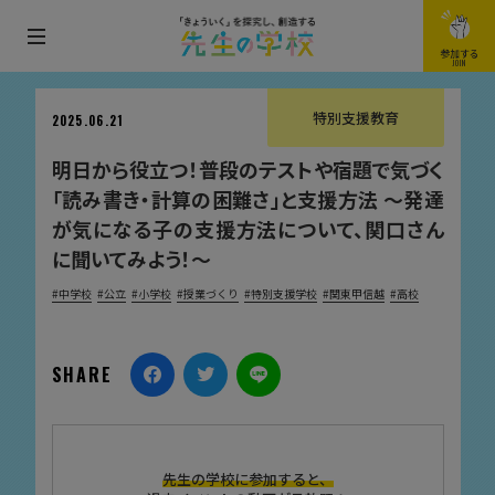
メ
参加する
JOIN
ニ
ュ
特別支援教育
2025.06.21
ー
明日から役立つ！普段のテストや宿題で気づく
を
「読み書き・計算の困難さ」と支援方法 〜発達
開
が気になる子の支援方法について、関口さん
閉
に聞いてみよう！〜
す
る
中学校
公立
小学校
授業づくり
特別支援学校
関東甲信越
高校
SHARE
先生の学校に参加すると、