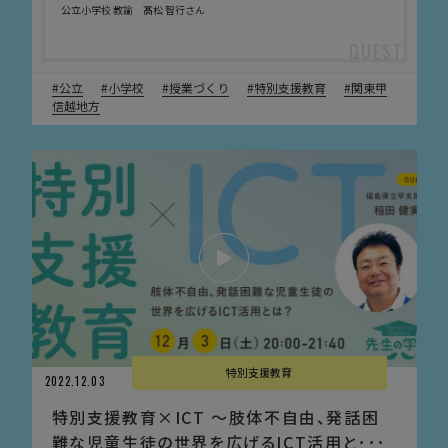
公立小学校 教諭 髙松 智行さん
公立
小学校
授業づくり
特別支援教育
関東甲
信越地方
特別支援教育
2022.12.03
特別支援教育×ICT 〜肢体不自由、発話困
難な児童生徒の世界を広げるICT活用と･･･