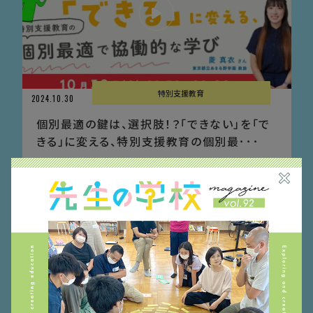
特別支援教育
2024.10.30
個別最適の鍵は、選択肢！？「できない」を「で
きる」に変える、特別支援教育の個別最･･･
東京都立あきる野学園 教諭／Apple Distinguished Educator 2023 菱
真衣さん
ICT
公立
特別支援学校
関東甲信越地方