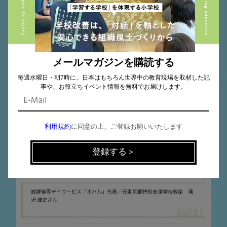
メールマガジンを購読する
毎週水曜日・朝7時に、日本はもちろん世界中の教育現場を取材した記
事や、お役立ちイベント情報を無料でお届けします。
特別支援教育
2024.09.17
利用規約
に同意の上、ご登録お願いいたします
絵画や彫刻だけがアートじゃない！教育現場
の不安や悩みをユニークに解決するアート
の･･･
放課後等デイサービス「ホハル」代表／元東京都特別支援学校教諭 滝
沢 達史さん