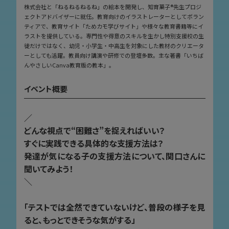
株式会社と「ねるねるねるね」の絵本を開発し、知育菓子®先生プロジ
ェクトアドバイザーに就任。教育向けのイラストレーターとしてボラン
ティアで、教育サイト「ためカモ学びサイト」や様々な教育書籍等にイ
ラストを提供している。専門性や得意のスキルを生かし特別支援校の生
徒だけではなく、幼児・小学生・中高生を対象にした教材のクリエータ
ーとしても活躍。教員向け講演や研修での登壇多数。主な著書「いちば
んやさしいCanva教育版の教本」。
イベント概要
／
どんな視点で“困難さ”を捉えればいい？
すぐに実践できる具体的な支援方法は？
発達が気になる子の支援方法について、関口さんに
聞いてみよう！
＼
「テストでは全然できていないけど、普段の様子を見
ると、もっとできそうな気がする」