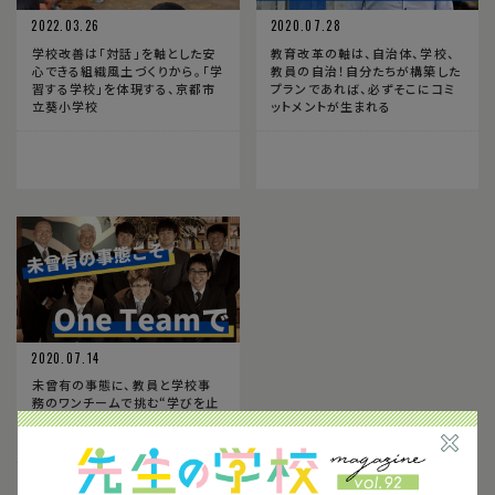
2022.03.26
2020.07.28
学校改善は「対話」を軸とした安
教育改革の軸は、自治体、学校、
心できる組織風土づくりから。「学
教員の自治！自分たちが構築した
習する学校」を体現する、京都市
プランであれば、必ずそこにコミ
立葵小学校
ットメントが生まれる
2020.07.14
未曾有の事態に、教員と学校事
務のワンチームで挑む“学びを止
めない”学校づくり