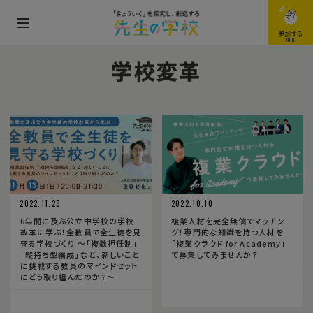
メ
参加する
JOIN
ニ
学校変革
ュ
ー
を
開
閉
す
る
2022.11.28
2022.10.10
6年間に及ぶ公立中学校の学校
複業人材を完全無償でマッチン
改革に学ぶ！全教員で全生徒を見
グ！専門的な知識を持つ人材を
守る学校づくり 〜「複数担任制」
「複業クラウド for Academy」
「縦持ち型編成」など、新しいこと
で募集してみませんか？
に挑戦する教員のマインドセット
にどう取り組んだのか？〜