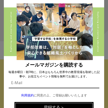
2
FIND THE CONTENTS
メールマガジンを購読する
毎週水曜日・朝7時に、日本はもちろん世界中の教育現場を取材した記
校種から探す
テーマから探す
事や、お役立ちイベント情報を無料でお届けします。
小学校 (294)
中学校 (262)
高校 (294)
一貫校 (65)
特別支援 (11)
大学・専門学校 (18)
保育園・幼稚園 (1)
利用規約
に同意の上、ご登録お願いいたします
民間企業 (63)
公立 (348)
私立 (357)
オルタナティブスクール (18)
教育委員会 (4)