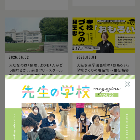
2026.06.02
2026.06.01
大切なのは「制度」よりも「人がど
大阪偕星学園高校の「おもろい」
う関わるか」。前身フリースクール
学校づくりの現在地 〜生徒指導
から27年、星槎中学校が貫く「1
やルールメイキング、 教員有志の
対1の関わりが26通りある」教育
学校改革プロジェクトについて聞
いてみよう！〜