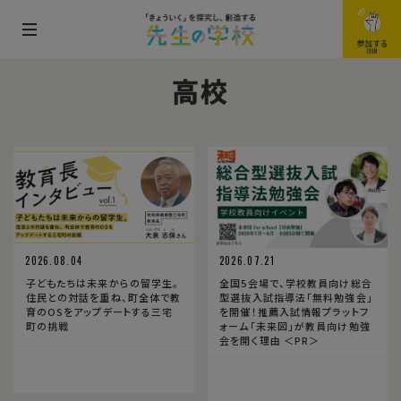
メ
参加する
JOIN
ニ
高校
ュ
ー
を
開
閉
す
る
2026.08.04
2026.07.21
子どもたちは未来からの留学生。
全国5会場で、学校教員向け総合
住民との対話を重ね、町全体で教
型選抜入試指導法「無料勉強会」
育のOSをアップデートする三宅
を開催！推薦入試情報プラットフ
町の挑戦
ォーム「未来図」が教員向け勉強
会を開く理由 ＜PR＞