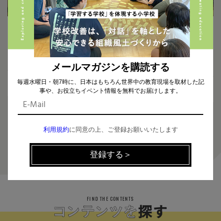
2026.05.12
2026.04.29
100年続くハワイの名門校で学
ピースフルな関係づくりを学ぶ、
ぶ、アート×探究学習。10名限定
川西こども園のPSP（ピースフル
の学費無料枠も。教員向け研修
スクールプログラム）。導入から4
が2026年7月に開催！
年、子ども・先生・保護者に起き
メールマガジンを購読する
た変化とは？
毎週水曜日・朝7時に、日本はもちろん世界中の教育現場を取材した記
事や、お役立ちイベント情報を無料でお届けします。
利用規約
に同意の上、ご登録お願いいたします
1
FIND THE CONTENTS