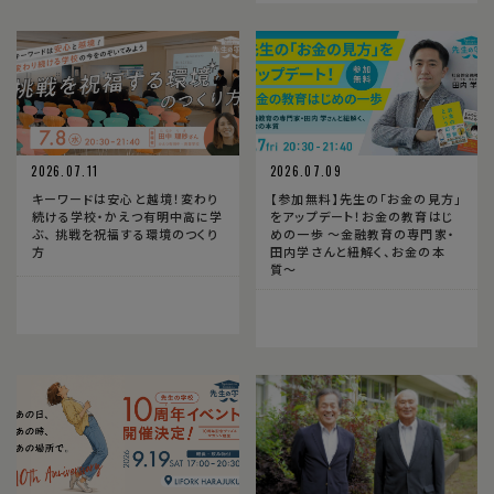
2026.07.11
2026.07.09
キーワードは安心と越境！変わり
【参加無料】先生の「お金の見方」
続ける学校・かえつ有明中高に学
をアップデート！お金の教育はじ
ぶ、 挑戦を祝福する環境のつくり
めの一歩 〜金融教育の専門家・
方
田内学さんと紐解く、お金の本
質〜