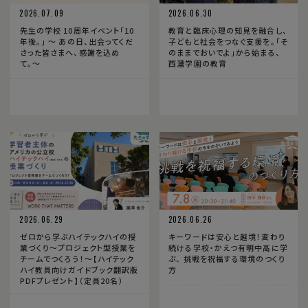
2026.07.09
2026.06.30
先生の学校 10周年イベント「10
教育と臨床心理の知見を融合し、
年後。」 〜 あの日、出会ってくだ
子どもと社会をつなぐ支援を。「そ
さった皆さまへ、感謝を込め
のままでおいでよ」から始まる、
て。〜
西濃学園の教育
2026.06.29
2026.06.26
ゼロから学ぶハイテックハイの授
キーワードは安心と越境！変わり
業づくり〜プロジェクト型授業を
続ける学校・かえつ有明中高に学
チームでつくろう！〜【ハイテック
ぶ、 挑戦を祝福する環境のつくり
ハイ教員向けガイドブック翻訳版
方
PDFプレゼント】（定員20名）