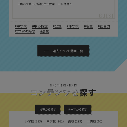
三鷹市立第三小学校 主任教諭 山下 徹さん
中学校
中心概念
公立
小学校
私立
総合的
な学習の時間
高校
過去イベント動画一覧
FIND THE CONTENTS
校種から探す
テーマから探す
小学校 (293)
中学校 (261)
高校 (293)
一貫校 (65)