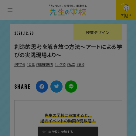
メ
参加する
JOIN
ニ
ュ
授業デザイン
2021.12.20
ー
創造的思考を解き放つ方法〜アートによる学
を
びの実践現場より〜
開
閉
中学校
公立
創造的思考
小学校
私立
高校
す
る
SHARE
先生の学校に参加すると、
過去イベントの動画が見放題！
先生の学校に参加する