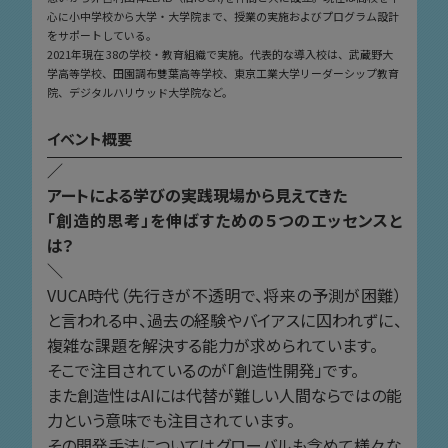
心に小中学校から大学・大学院まで、授業の実施およびプログラム設計
をサポートしている。
2021年現在 38の学校・教育組織で実施。代表的な導入校は、武蔵野大
学高等学校、田園調布雙葉高等学校、東京工業大学リーダーシップ教育
院、デジタルハリウッド大学院など。
イベント概要
／
アートによる学びの実践現場から見えてきた
「創造的思考」を伸ばすための５つのエッセンスと
は？
＼
VUCA時代（先行きが不透明で、将来の予測が困難）
と言われる中、過去の経験やバイアスに囚われずに、
複雑な課題を解決する能力が求められています。
そこで注目されているのが「創造性開発」です。
また創造性はAIには代替が難しい人間ならではの能
力という意味でも注目されています。
その開発手法についてはグローバルも含めて様々な