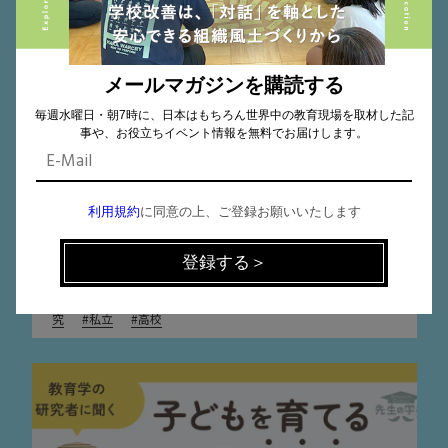
授業デザイン
2024.03.26
メールマガジンを購読する
ものの見方を養う「問い」を探究する国際バカ
毎週水曜日・朝7時に、日本はもちろん世界中の教育現場を取材した記
ロレアの必須科目「TOK（知の理論）」･･･
事や、お役立ちイベント情報を無料でお届けします。
利用規約
に同意の上、ご登録お願いいたします
英数学館小・中・高等学校 教諭 栢野 祐介さん
IB
中国地方
国際バカロレア
授業づくり
探
究
私立
高校