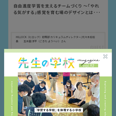
自由進度学習を支えるチームづくり 〜「やれ
る気がする」感覚を育む場のデザインとは･･･
HILLOCK（ヒロック）初等部 カリキュラムディレクター/代々木校校
長 五木田 洋平（ごきた ようへい）さん
オルタナティブスクール
小学校
授業づくり
私
立
関東甲信地方