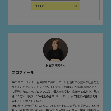
ログイン
長谷部 貴美さん
プロフィール
2001年 アーティスト谷澤邦彦と共に、アートを通じて心豊かな社会を創
造することをミッションにホワイトシップを創業。2002年 谷澤ととも
に開発したEGAKUプログラムは、個人から学校・企業へと広がり、現在
延べ２万人が受講、200社超の企業がリーダーシップ開発や組織開発を
目的として導入している。
2011年 次世代の子どもたちにもっとアートによる学びを届けたいという
想いから非営利団体ELAB（旧IOCA)を仲間と共に設立。現在は高校を中