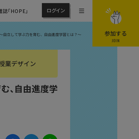
ログイン
雑誌「HOPE」
メ
ニ
ュ
参加する
 〜自立して学ぶ力を育む、自由進度学習とは？〜
ー
JOIN
を
開
授業デザイン
閉
す
る
育む、自由進度学