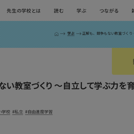
先生の学校とは
読む
学ぶ
つながる
学ぶ
正解も、競争もない教室づくり
T
O
P
ペ
ー
ジ
ない教室づくり 〜自立して学ぶ力を
小学校
私立
自由進度学習