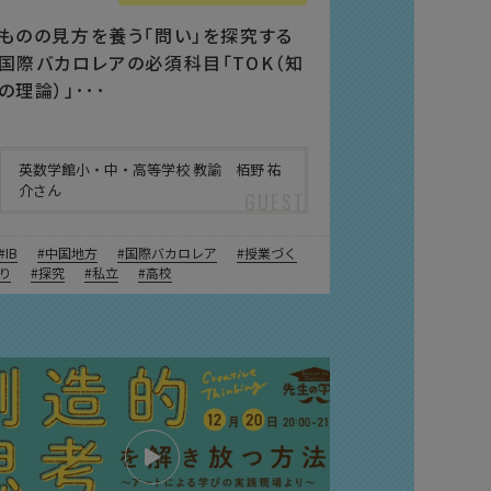
ものの見方を養う「問い」を探究する
国際バカロレアの必須科目「TOK（知
の理論）」･･･
英数学館小・中・高等学校 教諭 栢野 祐
介さん
IB
中国地方
国際バカロレア
授業づく
り
探究
私立
高校