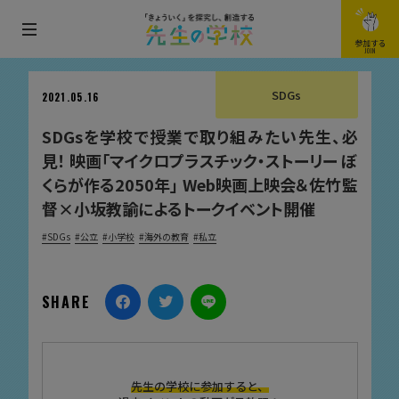
メ
参加する
JOIN
ニ
ュ
SDGs
2021.05.16
ー
SDGsを学校で授業で取り組みたい先生、必
を
見！ 映画「マイクロプラスチック・ストーリー ぼ
開
くらが作る2050年」 Web映画上映会＆佐竹監
閉
督×小坂教諭によるトークイベント開催
す
る
SDGs
公立
小学校
海外の教育
私立
SHARE
先生の学校に参加すると、