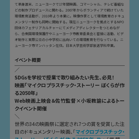
て単身渡米、ニューヨークで17年間映画、コマーシャル、テレビ番組な
どの制作プロデュースに関わる。2007年からボランティアで続けていた
環境教育活動が、2010年より本業に。映像作家として環境教育のドキュ
メンタリー制作も同時に開始する。現在ニューヨークを拠点とするNPO
団体カフェテリアカルチャーにてメディアディレクターをつとめなが
ら、合衆国環境保護庁やニューヨーク市教育委員会と密接に活動、ビデ
オ制作と実際公立の小中学校に出向いての環境教育を行なっている。ニ
ューヨーク市マンハッタン在住。日本大学芸術学部放送学科卒業。
イベント概要
／
SDGsを学校で授業で取り組みたい先生、必見！
映画「マイクロプラスチック・ストーリー ぼくらが作
る2050年」
Web映画上映会＆佐竹監督×小坂教諭によるトー
クイベント開催
＼
世界の34の映画祭に選定され7つの賞を受賞した注
目のドキュメンタリー映画、「
マイクロプラスチック・