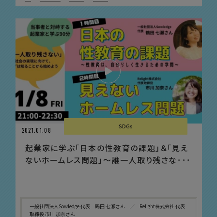
SDGs
2021.01.08
起業家に学ぶ「日本の性教育の課題」＆「見え
ないホームレス問題」〜誰一人取り残さな･･･
一般社団法人Sowledge 代表 鶴田 七瀬さん ／ Relight株式会社 代表
取締役 市川 加奈さん