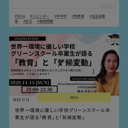
SDGs
ジェンダー
中学校
性教育
社会起業
家
私立
貧困問題
SDGs
2020.11.15
世界一環境に優しい学校グリーンスクール卒
業生が語る「教育」と「気候変動」