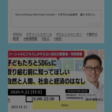
Shiina Makeup Workshop Founder／大学生社会起業家 露木 志奈さん
SDGs
グリーンスクール
チェンジメーカー
海外の
教育
環境問題
私立
高校
SDGs
2020.09.22