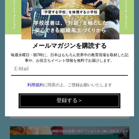
SDGs
2022.01.15
子どもだけでなく、先生も「誰一人取り残さな
メールマガジンを購読する
い」 横浜市立山内小学校の共育・共創の･･･
毎週水曜日・朝7時に、日本はもちろん世界中の教育現場を取材した記
事や、お役立ちイベント情報を無料でお届けします。
横浜市立山内小学校 校長 佐藤 正淳さん
利用規約
に同意の上、ご登録お願いいたします
SDGs
フリースクール
公立
小学校