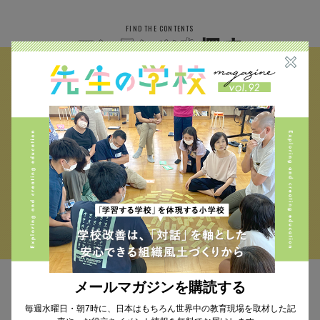
FIND THE CONTENTS
校種から探す
テーマから探す
小学校 (293)
中学校 (261)
高校 (293)
一貫校 (65)
特別支援 (11)
大学・専門学校 (17)
保育園・幼稚園 (1)
民間企業 (63)
公立 (347)
私立 (356)
オルタナティブスクール (18)
教育委員会 (4)
メールマガジンを購読する
MAIL MAGAZINE
毎週水曜日・朝7時に、日本はもちろん世界中の教育現場を取材した記