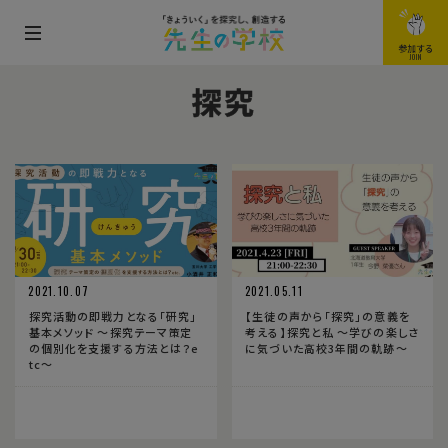
メ
参加する
JOIN
ニ
探究
ュ
ー
を
開
閉
す
る
2021.10.07
2021.05.11
探究活動の即戦力となる「研究」
【生徒の声から「探究」の意義を
基本メソッド 〜探究テーマ策定
考える】探究と私 〜学びの楽しさ
の個別化を支援する方法とは？e
に気づいた高校3年間の軌跡〜
tc〜