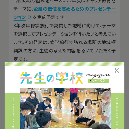
今回の取り組みをベースに、2年次はキャリア教育を
テーマに、
企業の価値を高めるためのプレゼンテー
ション
を実施予定です。
3年次は修学旅行で訪問した地域に向けて、テーマ
を選択してプレゼンテーションを行いたいと考えてい
ます。その発表は、修学旅行で訪れる場所の地域振
興課の方に、生徒の考えた内容を聴いていただく予
定です。
私自身が経験したことのない領域なので、どのよう
な内容になっていくのか、現在楽しみながら計画を
立てています。
外部との連携・協働する2つのメリット
ここまでに紹介した取り組みの他にも、コロナ禍によ