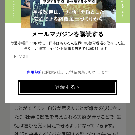
って実施できなくなった職場体験に代わって、外部機
関によるキャリア教育プログラムの実施、部活動にお
ける専門家のスポーツメンタルコーチングなどを行
いました。
メールマガジンを購読する
外部機関と連携した取り組みを実施することに、私
毎週水曜日・朝7時に、日本はもちろん世界中の教育現場を取材した記
は2つのメリットを感じています。
事や、お役立ちイベント情報を無料でお届けします。
1つ目は、生徒が学びを深めることができ、学びや取
り組みを自分事として責任を持って考えるようにな
利用規約
に同意の上、ご登録お願いいたします
れる点です。
外部機関と関わることは、実社会と関わることに繋
がります。生徒が実社会と繋がることで新たな価値
が生まれ、これまで出会ったことのない知識を得る
ことができます。自分が考えたことが誰かの役に立っ
たり、社会に影響を与えられる実感が伴うことで、生
徒は喜びを覚え自走できるようになっていきます。
外部と連携する学びを展開する際、学年の先生方に