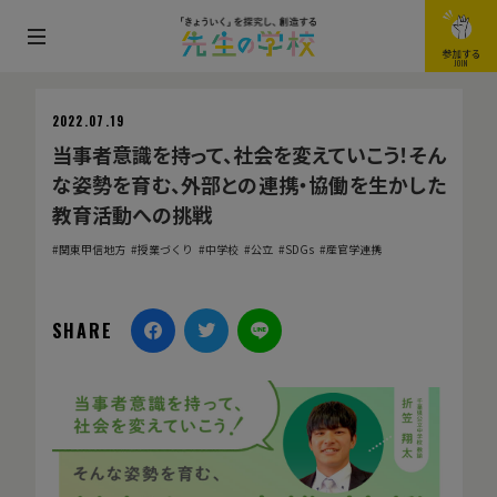
メ
参加する
JOIN
ニ
ュ
2022.07.19
ー
当事者意識を持って、社会を変えていこう！そん
を
な姿勢を育む、外部との連携・協働を生かした
開
教育活動への挑戦
閉
関東甲信地方
授業づくり
中学校
公立
SDGs
産官学連携
す
る
SHARE