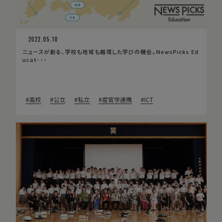
2022.05.10
ニュースが創る、学校も地域も越境した学びの機会。NewsPicks Ed
ucat･･･
高校
公立
私立
産官学連携
ICT