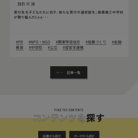
2021.11.30
寄付先を子どもたちに託す、新たな寄付の選択肢を。板橋第三中学校
が取り組んだLea･･･
PR
NPO・NGO
関東甲信地方
授業づくり
金融
教育
中学校
公立
産官学連携
記事一覧
FIND THE CONTENTS
校種から探す
テーマから探す