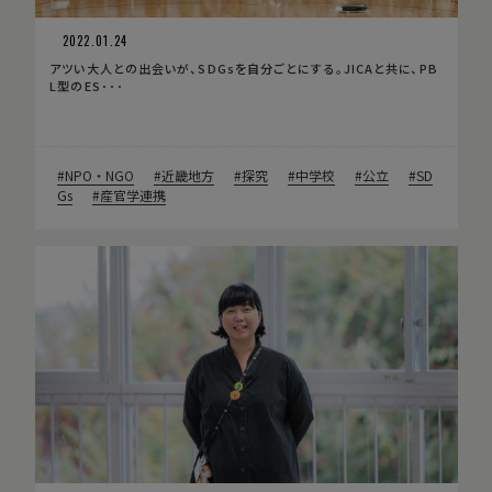
2022.01.24
アツい大人との出会いが、SDGsを自分ごとにする。JICAと共に、PB
L型のES･･･
NPO・NGO
近畿地方
探究
中学校
公立
SD
Gs
産官学連携