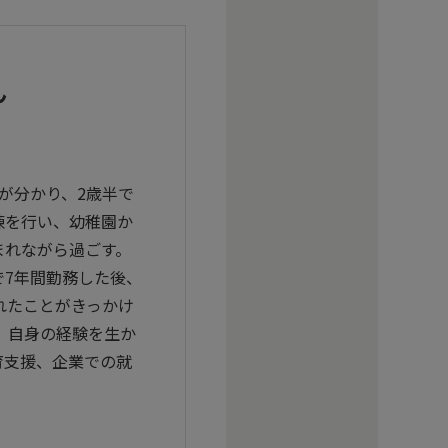
ん
が分かり、2歳半で
練を行い、幼稚園か
まれながら過ごす。
7年間勤務した後、
れたことがきっかけ
、自身の経験を生か
育支援、企業での就