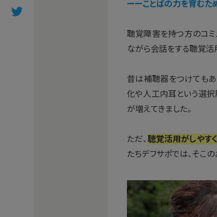
ーーことばの力を育むた
聴覚障害を持つ方のコミ
ながら会話をする聴覚活
昔は補聴器をつけてもあ
化や人工内耳という選択
が増えてきました。
ただ、
聴覚活用がしやすく
たちデフサポでは、そこの