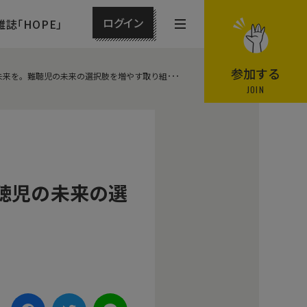
ログイン
雑誌「HOPE」
メ
ニ
ュ
参加する
来を。難聴児の未来の選択肢を増やす取り組･･･
ー
JOIN
を
開
閉
す
る
難聴児の未来の選