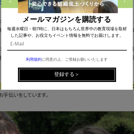
めに、具体的にどのような支援をされているのでしょうか？
メールマガジンを購読する
ュニケーション手法といえば、手話を思い浮かべる方が多いと
用や、相手の口の形を読んだりして話す読唇術などといった、口
毎週水曜日・朝7時に、日本はもちろん世界中の教育現場を取材
した記事や、お役立ちイベント情報を無料でお届けします。
まり音が拾えず、口話教育は辛いものと受け止められていま
肢が入ってきたことで聴覚活用がしやすくなり、比較的自分の
利用規約
に同意の上、ご登録お願いいたします
なったといっても、家庭での声掛けやことばを育てるというこ
お手伝いをしています。