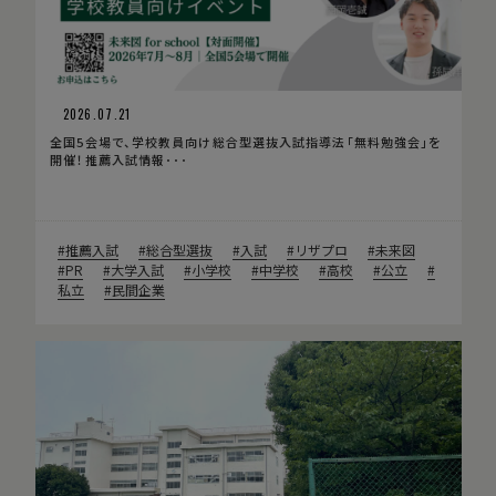
2026.07.21
全国5会場で、学校教員向け総合型選抜入試指導法「無料勉強会」を
開催！推薦入試情報･･･
推薦入試
総合型選抜
入試
リザプロ
未来図
PR
大学入試
小学校
中学校
高校
公立
私立
民間企業