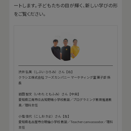
ートします。子どもたちの目が輝く、新しい学びの形
をご覧ください。
渋井 弘美（しぶい ひろみ）さん【右】
クラシエ株式会社 フーズカンパニー マーケティング室 菓子部 係
長
岩田 智文（いわた ともふみ）さん【中央】
愛知県江南市立古知野南小学校教諭／プログラミング教育推進教
員／理科主任
小塩 佳代（こしお かよ）さん【左】
愛知県名古屋市立明倫小学校 教諭／Teacher canvassodor／理科
主任