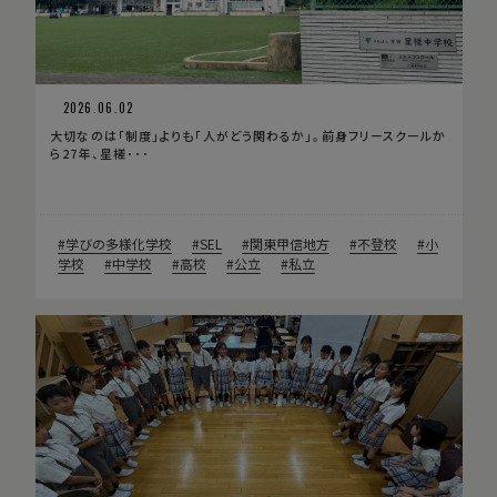
2026.06.02
大切なのは「制度」よりも「人がどう関わるか」。前身フリースクールか
ら27年、星槎･･･
学びの多様化学校
SEL
関東甲信地方
不登校
小
学校
中学校
高校
公立
私立