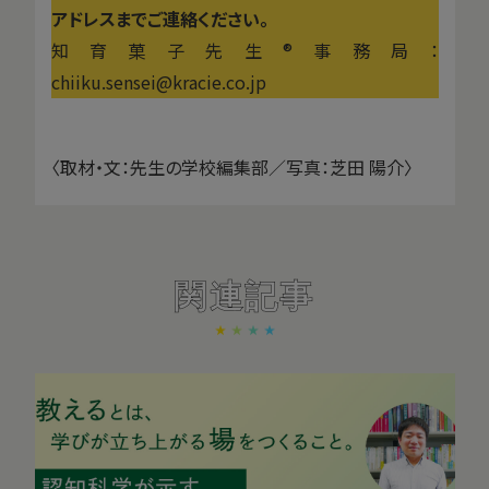
アドレスまでご連絡ください。
知育菓子先生®事務局：
chiiku.sensei@kracie.co.jp
〈取材・文：先生の学校編集部／写真：芝田 陽介〉
関連記事