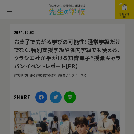
メ
参加する
JOIN
ニ
ュ
2024.09.03
ー
お菓子で広がる学びの可能性！通常学級だけ
を
でなく、特別支援学級や院内学級でも使える、
開
クラシエ社が手がける知育菓子®授業キャラ
閉
バン イベントレポート【PR】
す
中部地方
PR
特別支援教育
授業づくり
小学校
る
SHARE