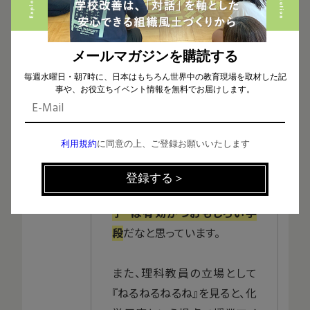
理科の授業でいくと、原理を理
メールマガジンを購読する
論的に、しかも五感を刺激しな
毎週水曜日・朝7時に、日本はもちろん世界中の教育現場を取材した記
がら体験できるのが良くて。確
事や、お役立ちイベント情報を無料でお届けします。
実に子どものモチベーション
は高い状態なのと、
ただの知識
利用規約
に同意の上、ご登録お願いいたします
ではなく、五感の刺激を伴う知
識になるので、真の学びにつ
なげていくという点で知育菓
子®は有効かつおもしろい手
段
だなと思っています。
また、理科教員の立場として
『ねるねるねるね』を見ると、化