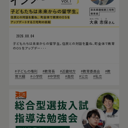
2026.08.04
子どもたちは未来からの留学生。住民との対話を重ね、町全体で教育
のOSをアップデー･･･
子どもの権利
教育長
近畿地方
教育委員会
教
育大綱
小学校
中学校
高校
公立
私立