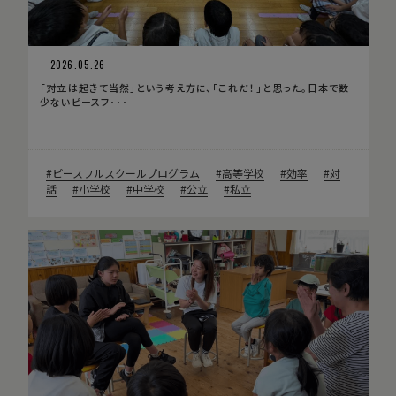
2026.05.26
「対立は起きて当然」という考え方に、「これだ！」と思った。日本で数
少ないピースフ･･･
ピースフルスクールプログラム
高等学校
効率
対
話
小学校
中学校
公立
私立