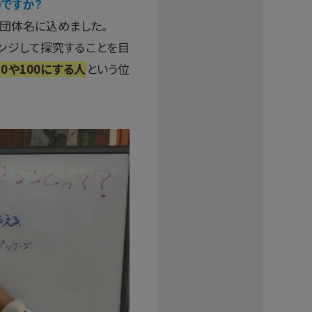
るのですか？
を団体名に込めました。
ンジして探究することを目
0や100にする人
という位