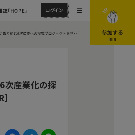
ログイン
雑誌「HOPE」
メ
ニ
ュ
参加する
取り組む6次産業化の探究プロジェクトを学･･･
ー
JOIN
を
開
閉
す
る
む6次産業化の探
R］