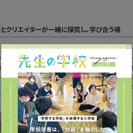
ーとクリエイターが一緒に探究し
、
学び合う場
れた背景を教えてください。
が中学で学校へ行かない選択をし、学校外でも生きる力を身に
の子どもたちは社会と接点を持つ機会が少なすぎると危機感が募
ザーで団体を設立し、週末に親子イベントを開催。2019年には団
ators
、愛称LFICに変更しました。そして、子どもたちが社
て視野を広げられるようなプログラムを作って活動しています。