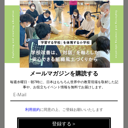
将来を見据えた教職員の気持ちに寄り添い、目的に
立ち返り、可能な限り業務を効率化して児童の自主
性を伸ばすことを大切に現場で指揮を執る小澤さ
ん。
ご自身の育休中には、中型2輪の免許や英語指導者
の資格を取得。3人の子どもの保護者として学校や
保育園の役員をするなど、外の世界でのチャレンジ
が今につながっているという。
メールマガジンを購読する
毎週水曜日・朝7時に、日本はもちろん世界中の教育現場を取材した記
事や、お役立ちイベント情報を無料でお届けします。
育休を取得する機会に恵まれ
た方は、大手を振って産休も育
休も取得してほしい
と思いま
利用規約
に同意の上、ご登録お願いいたします
す。