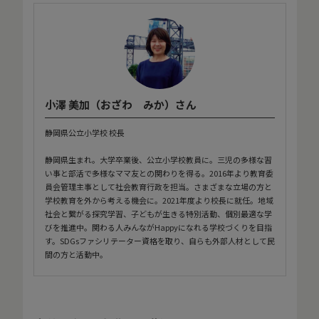
小澤 美加（おざわ みか）さん
静岡県公立小学校 校長
静岡県生まれ。大学卒業後、公立小学校教員に。三児の多様な習
い事と部活で多様なママ友との関わりを得る。2016年より教育委
員会管理主事として社会教育行政を担当。さまざまな立場の方と
学校教育を外から考える機会に。2021年度より校長に就任。地域
社会と繋がる探究学習、子どもが生きる特別活動、個別最適な学
びを推進中。関わる人みんながHappyになれる学校づくりを目指
す。SDGsファシリテーター資格を取り、自らも外部人材として民
間の方と活動中。