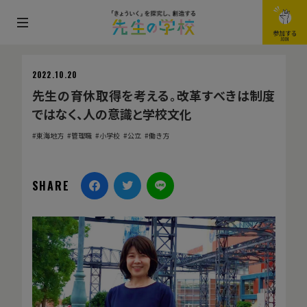
メ
参加する
JOIN
ニ
ュ
2022.10.20
ー
先生の育休取得を考える。改革すべきは制度
を
ではなく、人の意識と学校文化
開
東海地方
管理職
小学校
公立
働き方
閉
す
る
SHARE