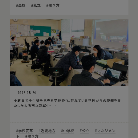
高校
私立
働き方
2022.05.24
全教員で全生徒を見守る学校作り。荒れている学校からの脱却を果
たした大阪市立新巽中･･･
学校変革
近畿地方
中学校
公立
マネジメン
ト
働き方