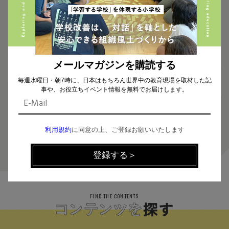
2020.09.28
2020.09.05
ゼロから学ぶ「システム思考」〜
教育改革で注目を集めた麹町中
複雑化する社会を「つながり」か
学校で、中心的な役割を担われた
ら理解する思考習慣とは？〜
加藤先生に聞く！ 学校改革の進
め方 〜チーム担任制の導入、定
期テスト廃止など、ミドルリーダ
ーは改革をどう推進したか〜
メールマガジンを購読する
毎週水曜日・朝7時に、日本はもちろん世界中の教育現場を取材した記
事や、お役立ちイベント情報を無料でお届けします。
利用規約
に同意の上、ご登録お願いいたします
2
FIND THE CONTENTS