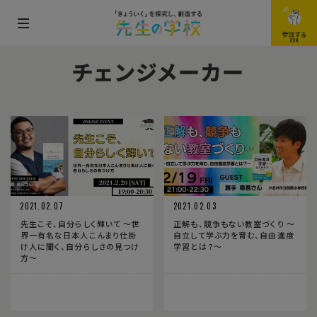
メ
参加する
JOIN
ニ
チェンジメーカー
ュ
ー
を
開
閉
す
る
2021.02.07
2021.02.03
先生こそ、自分らしく輝いて 〜世
正解も、競争もない教室づくり 〜
界一有名な日本人こんまり仕掛
自立して学ぶ力を育む、自由進度
け人に聞く、自分らしさの見つけ
学習とは？〜
方〜