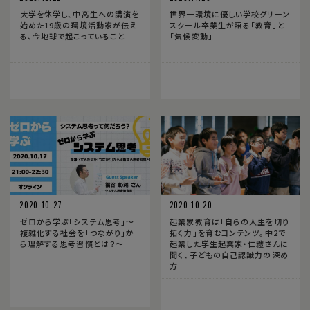
大学を休学し、中高生への講演を
世界一環境に優しい学校グリーン
始めた19歳の環境活動家が伝え
スクール卒業生が語る「教育」と
る、今地球で起こっていること
「気候変動」
2020.10.27
2020.10.20
ゼロから学ぶ「システム思考」〜
起業家教育は「自らの人生を切り
複雑化する社会を「つながり」か
拓く力」を育むコンテンツ。中2で
ら理解する思考習慣とは？〜
起業した学生起業家・仁禮さんに
聞く、子どもの自己認識力の深め
方