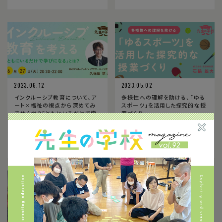
2023.06.12
2023.05.02
インクルーシブ教育について、ア
多様性への理解を助ける、「ゆる
ート×福祉の視点から深めてみ
スポーツ」を活用した探究的な授
ませんか？「ともにいるだけで学
業づくり
びになる」とは？