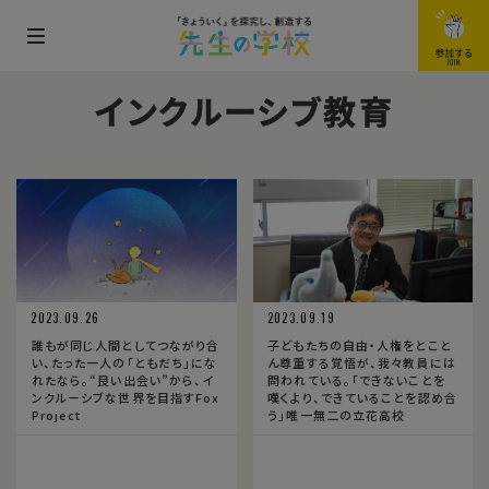
メ
参加する
JOIN
ニ
インクルーシブ教育
ュ
ー
を
開
閉
す
る
2023.09.26
2023.09.19
誰もが同じ人間としてつながり合
子どもたちの自由・人権をとこと
い、たった一人の「ともだち」にな
ん尊重する覚悟が、我々教員には
れたなら。“良い出会い”から、イ
問われている。「できないことを
ンクルーシブな世界を目指すFox
嘆くより、できていることを認め合
Project
う」唯一無二の立花高校