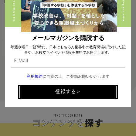
2021.11.08
フィンランドでインクルーシブ教
育を実践している小学校の先生
にインタビュー！障がいの有無に
関わらず、全ての子どもに特別支
援の視点を。
メールマガジンを購読する
毎週水曜日・朝7時に、日本はもちろん世界中の教育現場を取材した記
事や、お役立ちイベント情報を無料でお届けします。
利用規約
に同意の上、ご登録お願いいたします
2
FIND THE CONTENTS