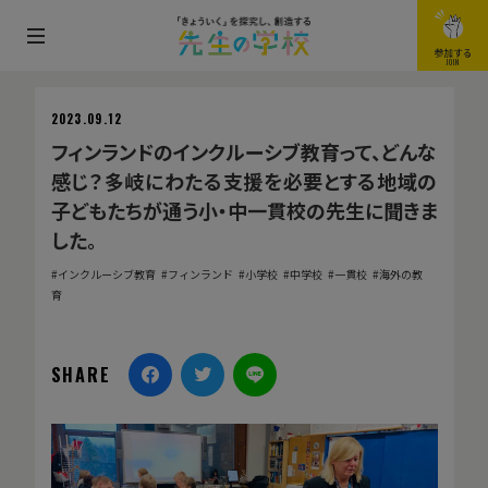
メ
参加する
JOIN
ニ
ュ
2023.09.12
ー
フィンランドのインクルーシブ教育って、どんな
を
感じ？多岐にわたる支援を必要とする地域の
開
子どもたちが通う小・中一貫校の先生に聞きま
閉
した。
す
インクルーシブ教育
フィンランド
小学校
中学校
一貫校
海外の教
る
育
SHARE