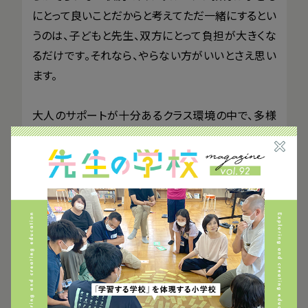
にとって良いことだからと考えてただ一緒にするとい
うのは、子どもと先生、双方にとって負担が大きくな
るだけです。それなら、やらない方がいいとさえ思い
ます。
大人のサポートが十分あるクラス環境の中で、多様
な生徒が、自分たちの居場所を持ち、足りないところ
を補い合って1つのチームとしてやっていけることが、
子どもたちの「あ、大丈夫だ。違うタイプの子とも一
緒にやっていけるな」と実感できる“いい経験”になっ
ていきます。
そんな“いい経験”ができるようなサポート体制が整
っていれば最高ですが、そうでないなら、少しステッ
プバックしてみようか、といった意見が現場からは出