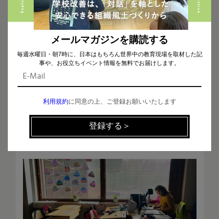
てきているわけです。
——それだけフィンランドにおいても教員の人材不
メールマガジンを購読する
足は課題になっているということなのですね。
毎週水曜日・朝7時に、日本はもちろん世界中の教育現場を取材した記
事や、お役立ちイベント情報を無料でお届けします。
そうですね。フィンランドではどこの自治体も、特別支
援の先生が足りない、指導員が足りないという問題
利用規約
に同意の上、ご登録お願いいたします
を抱えています。予算の問題もあって、私たち学校も、
特別支援クラスを減らして一般クラスにインテグレー
ションしていくことを自治体から指導されています。