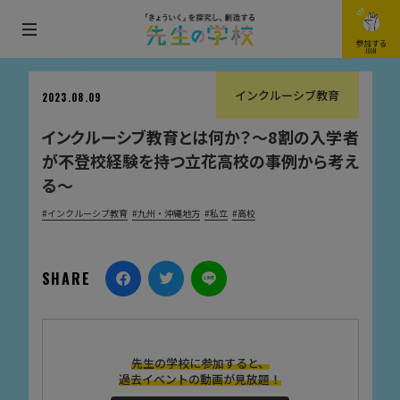
メ
参加する
JOIN
ニ
ュ
インクルーシブ教育
2023.08.09
ー
インクルーシブ教育とは何か？〜8割の入学者
を
が不登校経験を持つ立花高校の事例から考え
開
る〜
閉
す
インクルーシブ教育
九州・沖縄地方
私立
高校
る
SHARE
先生の学校に参加すると、
過去イベントの動画が見放題！