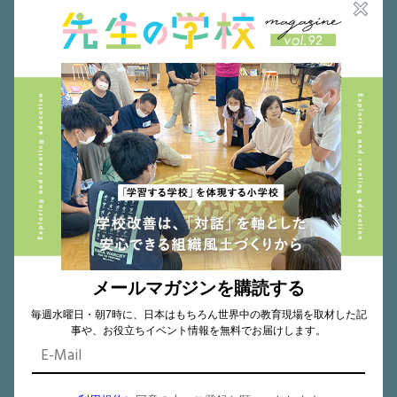
インクルーシブ教育
2024.12.15
多様な価値観との付き合い方 〜個性を認め
合える教室づくりを考える〜
メールマガジンを購読する
Bridge Project代表 / 多様性教育ファシリテーター / 日本語教師 内山 唯
日さん
毎週水曜日・朝7時に、日本はもちろん世界中の教育現場を取材した記
事や、お役立ちイベント情報を無料でお届けします。
インクルーシブ教育
たしかに
中学校
公立
多
様性
小学校
授業デザイン
教室づくり
高校