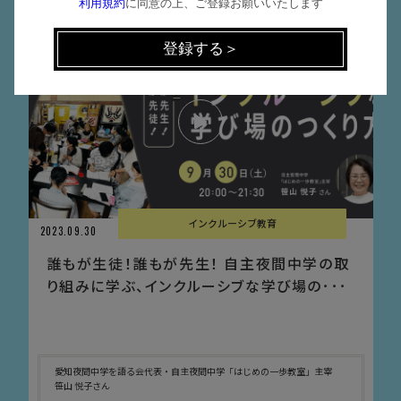
利用規約
に同意の上、ご登録お願いいたします
インクルーシブ教育
2023.09.30
誰もが生徒！誰もが先生！ 自主夜間中学の取
り組みに学ぶ、インクルーシブな学び場の･･･
愛知夜間中学を語る会代表・自主夜間中学「はじめの一歩教室」主宰
笹山 悦子さん