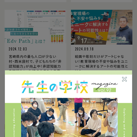
2024.12.03
2024.09.18
宮崎県内の最も人口が少ない
絵画や彫刻だけがアートじゃな
村・西米良村で、子どもたちの「非
い！教育現場の不安や悩みをユニ
認知能力」が向上中！非認知能力
ークに解決するアートの可能性と
を可視化し、生徒の生きる力を育
は？
む「Edv Path（エデュパス）」と
は？【PR】