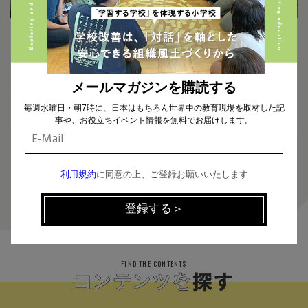
2024.09.13
2024.09.10
【新着動画】「社会を彫刻する人
ゼロから学ぶ、アントレプレナー
たち Ep11」後編を公開しました！
シップ教育 〜先生に必要なの
は、教えない勇気！？〜
メールマガジンを購読する
毎週水曜日・朝7時に、日本はもちろん世界中の教育現場を取材した記
事や、お役立ちイベント情報を無料でお届けします。
利用規約
に同意の上、ご登録お願いいたします
2
FIND THE CONTENTS