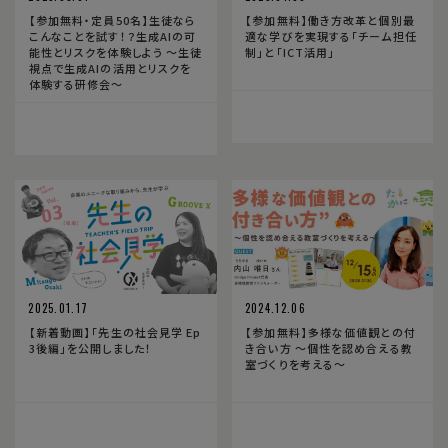
【参加無料・定員50名】生徒なら
【参加無料】働き方改革と個別最
こんなことを試す！？生成AIの可
適な学びを実現する「チーム担任
能性とリスクを体験しよう 〜生徒
制」と「ICT活用」
視点で生成AIの活用とリスクを
体験する研修会〜
2025.01.17
2024.12.06
【新着動画】「先生の社会見学 Ep
【参加無料】多様な価値観との付
3後編」を公開しました！
き合い方 〜個性を認め合える教
室づくりを考える〜