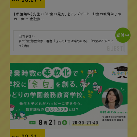
【参加無料】先生の「お金の見方」をアップデート！お金の教育はじめ
の一歩 〜金融教･･･
受付中
田内 学さん
社会的金融教育家・著書『きみのお金は誰のため』『お金の不安とい
う幻想』