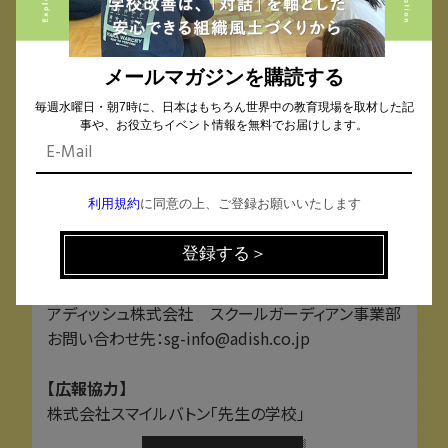
「生徒が試したら、どんな問題が起きそう？」
「どう指導すれば、生徒が適切に活用できる？」
メールマガジンを購読する
・質疑応答を通じて、理解を深める
毎週水曜日・朝7時に、日本はもちろん世界中の教育現場を取材した記
事や、お役立ちイベント情報を無料でお届けします。
（5）まとめ
・学校現場で活用するためのルール作りのポイントを
学ぶ
利用規約
に同意の上、ご登録お願いいたします
・トラブルが発生した際の対応策を理解する
・生成AIとどのように向き合うべきか考える
【主催・お問い合わせ】
アディッシュ株式会社 スクールガーディアン事業部
お問い合わせ先：sg-info@adish.co.jp
【広報協力】
株式会社スマイルバトン「先生の学校」