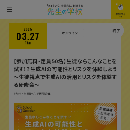
メ
参加する
JOIN
ニ
ュ
2025
終了
03.27
オンライン
ー
Thu
を
開
【参加無料・定員50名】生徒ならこんなことを
閉
試す！？生成AIの可能性とリスクを体験しよう
す
〜生徒視点で生成AIの活用とリスクを体験す
る
る研修会〜
九州・沖縄地方
民間企業