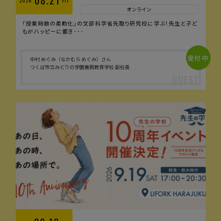
08.21
2026
Fri
オンライン
「授業時数の柔軟化」の文部科学省先取り研究校に学ぶ！先生と子ど
もがハッピーに響き･･･
受付中
中村 めぐみ（なかむら めぐみ）さん
つくば市立みどりの学園義務教育学校 副校長