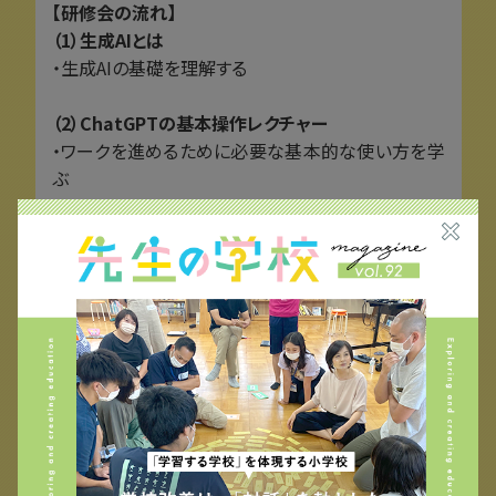
【研修会の流れ】
（1）生成AIとは
・生成AIの基礎を理解する
（2）ChatGPTの基本操作レクチャー
・ワークを進めるために必要な基本的な使い方を学
ぶ
（3）体験ワーク
・生徒の視点で、生成AIの影響を体感する
→生徒の利用シーンを想定し、実際に先生方に生成
AIを試していただきながら「生成AIの可能性とリス
ク」について理解を深めます。※ワークの内容は若干
変更になる場合がございます。
（4）振り返り＆質疑応答
・実際に試した結果を以下をもとに振り返る
「どこまでできた？どんな制限があった？」