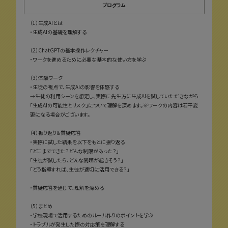
プログラム
（1）生成AIとは
・生成AIの基礎を理解する
（2）ChatGPTの基本操作レクチャー
・ワークを進めるために必要な基本的な使い方を学ぶ
（3）体験ワーク
・生徒の視点で、生成AIの影響を体感する
→生徒の利用シーンを想定し、実際に先生方に生成AIを試していただきながら
「生成AIの可能性とリスク」について理解を深めます。※ワークの内容は若干変
更になる場合がございます。
（4）振り返り＆質疑応答
・実際に試した結果を以下をもとに振り返る
「どこまでできた？どんな制限があった？」
「生徒が試したら、どんな問題が起きそう？」
「どう指導すれば、生徒が適切に活用できる？」
・質疑応答を通じて、理解を深める
（5）まとめ
・学校現場で活用するためのルール作りのポイントを学ぶ
・トラブルが発生した際の対応策を理解する