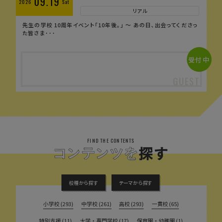
09.19
2026
Sat
リアル
先生の学校 10周年イベント「10年後。」 〜 あの日、出会ってくださっ
た皆さま･･･
受付中
FIND THE CONTENTS
校種から探す
テーマから探す
小学校 (293)
中学校 (261)
高校 (293)
一貫校 (65)
特別支援 (11)
大学・専門学校 (17)
保育園・幼稚園 (1)