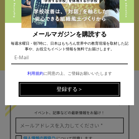
小学校 (293)
中学校 (261)
高校 (293)
一貫校 (65)
特別支援 (11)
大学・専門学校 (17)
保育園・幼稚園 (1)
民間企業 (63)
公立 (347)
私立 (356)
メールマガジンを購読する
オルタナティブスクール (18)
教育委員会 (4)
毎週水曜日・朝7時に、日本はもちろん世界中の教育現場を取材した記
事や、お役立ちイベント情報を無料でお届けします。
利用規約
に同意の上、ご登録お願いいたします
MAIL MAGAZINE
イベント、記事などの最新情報をお届け！
個人情報の取扱
について同意します。