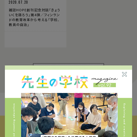
2020.07.20
雑誌HOPE創刊記念対談「きょう
いくを語ろう」第4弾／フィンラン
ドの教育改革から考える「学校、
教員の自治」
1
FIND THE CONTENTS
校種から探す
テーマから探す