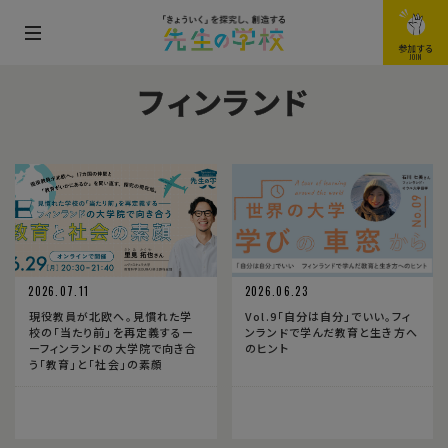
メ
参加する
JOIN
ニ
フィンランド
ュ
ー
を
開
閉
す
る
2026.07.11
2026.06.23
現役教員が北欧へ。見慣れた学
Vol.9「自分は自分」でいい。フィ
校の「当たり前」を再定義するー
ンランドで学んだ教育と生き方へ
ーフィンランドの大学院で向き合
のヒント
う「教育」と「社会」の素顔