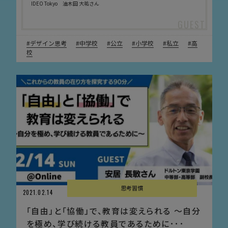
IDEO Tokyo 油木田 大祐さん
デザイン思考
中学校
公立
小学校
私立
高
校
思考習慣
2021.02.14
「自由」と「協働」で、教育は変えられる 〜自分
を極め、学び続ける教員であるために･･･