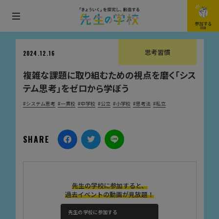
メ
参加する
JOIN
ニ
ュ
思考習慣
2024.12.16
ー
複雑な課題に取り組むための視点を磨く「シス
を
テム思考」をゼロから学ぼう
開
閉
システム思考
一貫校
中学校
公立
小学校
思考法
私立
す
る
SHARE
先生の学校に参加すると、
過去イベントの動画が見放題！
先生の学校に参加する