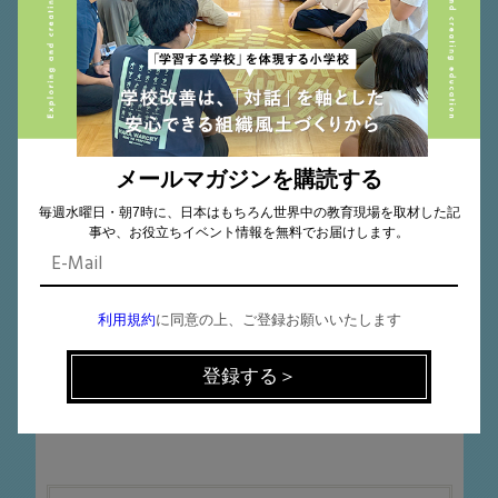
SDGs
チェンジメーカー
探究
メールマガジンを購読する
毎週水曜日・朝7時に、日本はもちろん世界中の教育現場を取材した記
事や、お役立ちイベント情報を無料でお届けします。
利用規約
に同意の上、ご登録お願いいたします
思考習慣
2021.09.18
先生のためのゼロから学ぶデザイン思考（学
校関係者向け）