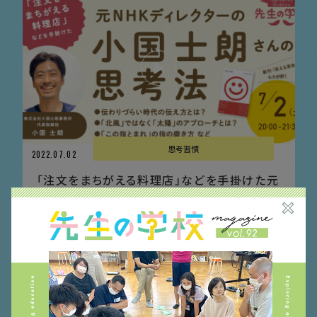
思考習慣
2022.07.02
「注文をまちがえる料理店」などを手掛けた元
NHKディレクターの小国士朗さんの思考･･･
株式会社小国士朗事務所 代表取締役 小国 士朗さん