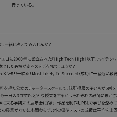
行っている。
て、一緒に考えてみませんか？
2000年に設立された「High Tech High（以下、ハイテク・ハイ）
L)を基本とした高校があるのをご存知でしょうか？
ンタリー映画「Most Likely To Succeed（成功に一番近い
認可を得た公立のチャータースクールで、低所得層の子どもが5割を
割も一日2、3コマで、どんな授業をするかはそれぞれの教師にまかさ
学に来る学期末の展示会に向け、作品を制作しPBLで学びを深めて
めの授業がないにも関わらず、州の標準テストの成績は平均を上回