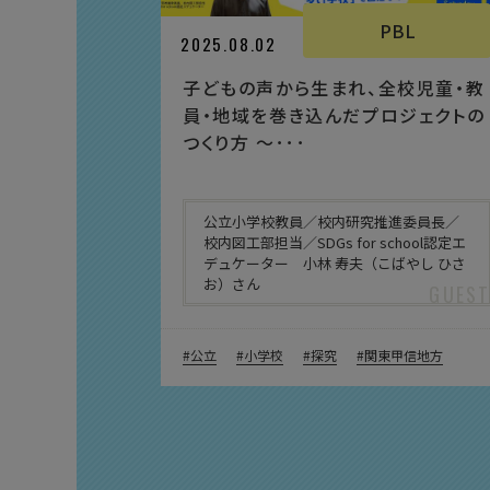
PBL
2025.08.02
子どもの声から生まれ、全校児童・教
員・地域を巻き込んだプロジェクトの
つくり方 〜･･･
公立小学校教員／校内研究推進委員長／
校内図工部担当／SDGs for school認定エ
デュケーター 小林 寿夫（こばやし ひさ
お）さん
公立
小学校
探究
関東甲信地方