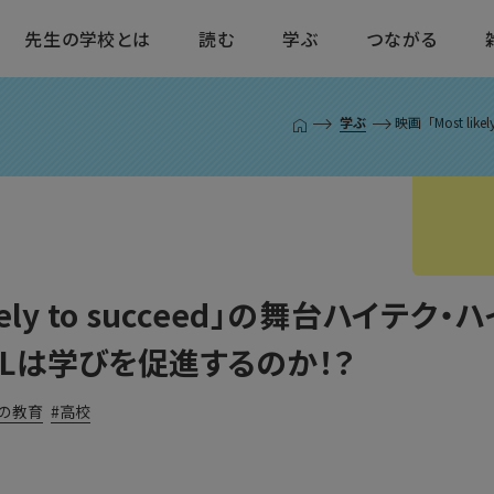
先生の学校とは
読む
学ぶ
つながる
学ぶ
映画「Most li
T
O
P
ペ
ー
ジ
ikely to succeed」の舞台ハイテ
BLは学びを促進するのか！？
の教育
高校