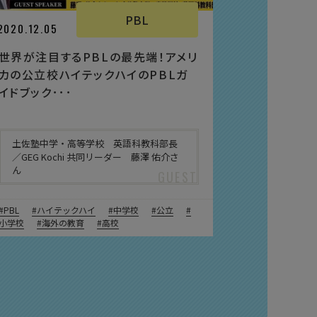
PBL
2020.12.05
世界が注目するPBLの最先端！アメリ
カの公立校ハイテックハイのPBLガ
イドブック･･･
土佐塾中学・高等学校 英語科教科部長
／GEG Kochi 共同リーダー 藤澤 佑介さ
ん
PBL
ハイテックハイ
中学校
公立
小学校
海外の教育
高校