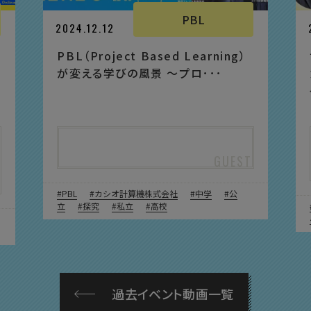
PBL
2024.12.12
PBL（Project Based Learning）
が変える学びの風景 ～プロ･･･
PBL
カシオ計算機株式会社
中学
公
立
探究
私立
高校
過去イベント動画一覧