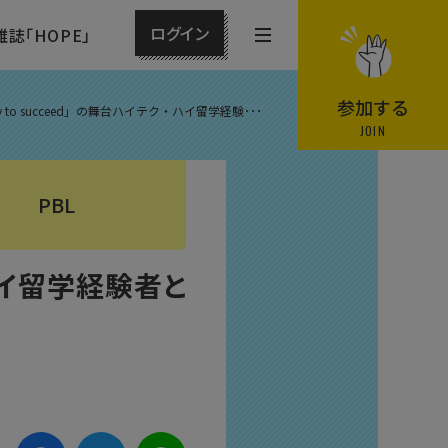
ログイン
雑誌「HOPE」
メ
ニ
ュ
参加する
kely to succeed」の舞台ハイテク・ハイ留学経験･･･
ー
JOIN
を
開
PBL
閉
す
る
ク・ハイ留学経験者と