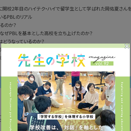
に開校2年目のハイテク・ハイで留学生として学ばれた岡佑夏さん
いるPBLのリアル
するのか？
、なぜPBLを基本とした高校を立ち上げたのか？
はどうなっているのか？
うなPBLを実践するには？
した！
る
くても視聴できます)