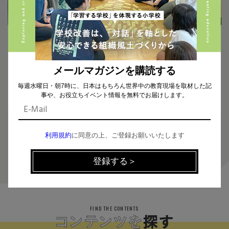
2025.08.12
2025.07.01
挑戦する先生は、一人じゃない。
世界30カ国から集まった多様な
教育の未来に火を灯す冒険する
専門分野を持つメンターと、教室
コミュニティ「ASPARK Loung
で国際交流！NODE Englishでつ
メールマガジンを購読する
e」、始動。＜PR＞
ながる世界、広がる英語 <PR>
毎週水曜日・朝7時に、日本はもちろん世界中の教育現場を取材した記
事や、お役立ちイベント情報を無料でお届けします。
利用規約
に同意の上、ご登録お願いいたします
1
FIND THE CONTENTS