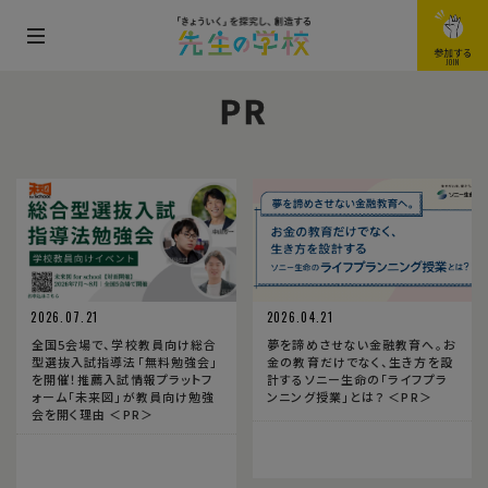
メ
参加する
JOIN
ニ
PR
ュ
ー
を
開
閉
す
る
2026.07.21
2026.04.21
全国5会場で、学校教員向け総合
夢を諦めさせない金融教育へ。お
型選抜入試指導法「無料勉強会」
金の教育だけでなく、生き方を設
を開催！推薦入試情報プラットフ
計するソニー生命の「ライフプラ
ォーム「未来図」が教員向け勉強
ンニング授業」とは？ ＜PR＞
会を開く理由 ＜PR＞