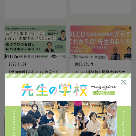
2025.11.04
2025.09.19
【参加無料】安心できる教室づく
OECD (経済協力開発機構)が示
りは、「身体」に意識を向けること
す、これからの“先生のあり方”
から。情動の学びの実践と臨床
〜ティーチング・コンパスから読
の現場から学ぼう！
み解く未来の教育とICT〜