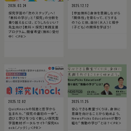
2026.03.24
2025.12.12
探究学習の「次のステップ」へ！
【参加無料】身体を意識しながら
「教科の学び」と「探究」の分断を
「関係性」を育むって、どうする
乗り越えるには、どうしたらいい？
の？心と体、自分（大人）と相手
先生向け【教科×探究】実践支援
（子ども）の関係を学ぼう！
プログラム、開催希望（無料）受付
中！ ＜PR＞
2025.12.02
2025.11.25
QuizKnockの知恵と哲学から
安心できる教室づくりは、身体に
生まれた、“探究の最初の一歩”。
意識を向けることから始めよう。
遊びと学びをつなぐ新しい探究型
NewsPicks Educationが取り
学習教材ポータルサイト「探究Kn
組む“情動の学び”とは？＜PR＞
ock（ノック）」＜PR＞