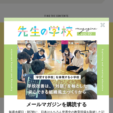
FIND THE CONTENTS
校種から探す
テーマから探す
小学校 (293)
中学校 (261)
高校 (293)
一貫校 (65)
特別支援 (11)
大学・専門学校 (17)
保育園・幼稚園 (1)
民間企業 (63)
公立 (347)
私立 (356)
オルタナティブスクール (18)
教育委員会 (4)
メールマガジンを購読する
毎週水曜日・朝7時に、日本はもちろん世界中の教育現場を取材した記