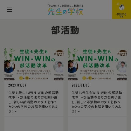
メ
参加する
JOIN
ニ
部活動
ュ
ー
を
開
閉
す
る
2023.03.07
2023.01.05
生徒も先生もWIN-WINの部活動
生徒も先生もWIN-WINの部活動
改革 〜部活動のあり方を問い直
改革 〜部活動のあり方を問い直
し、新しい部活動のカタチを作っ
し、新しい部活動のカタチを作っ
た2つの学校のお話を聞いてみよ
た2つの学校のお話を聞いてみよ
う！〜
う！〜