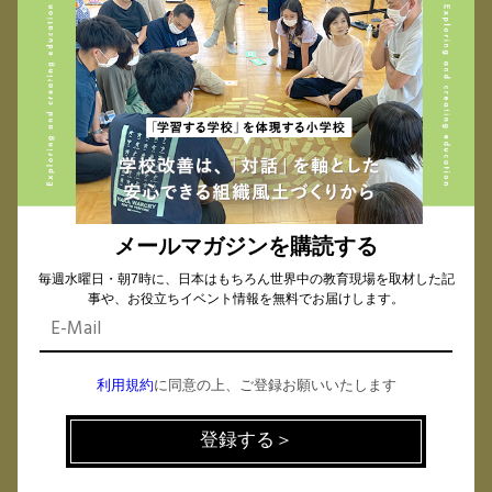
1979年生まれ。幼少期を海外で過ごす。帰国後に同
志社国際中学校に入学。高校時代はサッカー部副主
将。同志社大学法学部卒業後、聖学院中学校高等学
校に公民科教諭として勤務。高校生徒会顧問、社会
科主任、進路指導部長などを務め、2019年より総務
統括部長（教頭）。「教育が変わることによって社会が
変わる、社会を変える」がモットー。
小崎 達也（こさき たつや）さん
​​札幌新陽高等学校 保健体育科教諭、男子野球部顧
メールマガジンを購読する
問
毎週水曜日・朝7時に、日本はもちろん世界中の教育現場を取材した記
事や、お役立ちイベント情報を無料でお届けします。
利用規約
に同意の上、ご登録お願いいたします