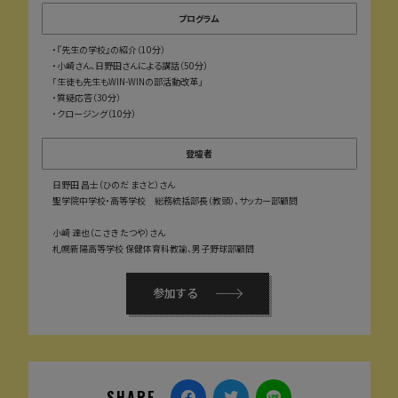
プログラム
・『先生の学校』の紹介（10分）
・小崎さん、日野田さんによる講話（50分）
「生徒も先生もWIN-WINの部活動改革」
・質疑応答（30分）
・クロージング（10分）
登壇者
日野田 昌士（ひのだ まさと）さん
聖学院中学校・高等学校 総務統括部長（教頭）、サッカー部顧問
小崎 達也（こさき たつや）さん
​​札幌新陽高等学校 保健体育科教諭、男子野球部顧問
参加する
SHARE