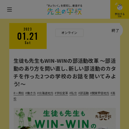
メ
参加する
JOIN
ニ
ュ
2023
終了
01.21
オンライン
ー
Sat
を
開
生徒も先生もWIN-WINの部活動改革 〜部活
閉
動のあり方を問い直し、新しい部活動のカタ
す
チを作った2つの学校のお話を聞いてみよ
る
う！〜
一貫校
働き方
北海道地方
学校変革
私立
部活動
関東甲信地方
高
校