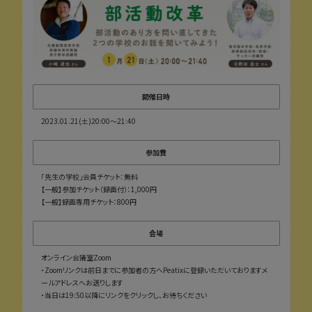
開催日時
2023.01.21(土)20:00〜21:40
参加費
「先生の学校」会員チケット：無料
【一般】参加チケット（録画付）：1,000円
【一般】録画専用チケット：800円
会場
オンライン会議室Zoom
・Zoomリンクは前日までに参加者の方へPeatixに登録いただいておりますメ
ールアドレスへお送りします
・当日は19:50以降にリンクをクリックし、お待ちください