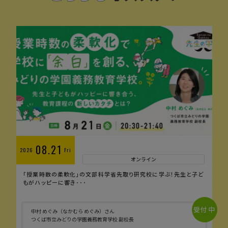
08.21
2026
Fri
オンライン
「授業時数の柔軟化」の文部科学省先取り研究校に学ぶ！先生と子ど
もがハッピーに響き･･･
受付中
中村 めぐみ（なかむら めぐみ）さん
つくば市立みどりの学園義務教育学校 副校長