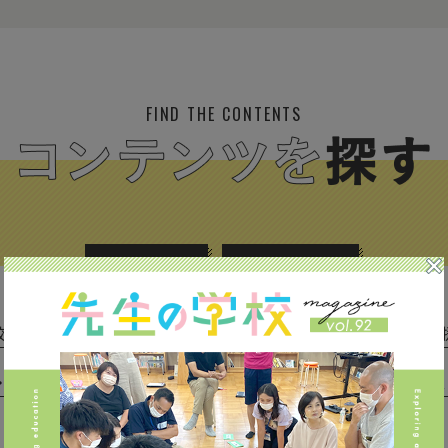
FIND THE CONTENTS
校種から探す
テーマから探す
(293)
中学校 (261)
高校 (293)
一貫校 (65)
特別支援 
専門学校 (17)
保育園・幼稚園 (1)
民間企業 (63)
公立 
私立 (356)
オルタナティブスクール (18)
教育委員会 (4)