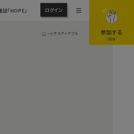
ログイン
雑誌「HOPE」
メ
ニ
ュ
参加する
サスティナブル
T
ー
JOIN
O
P
を
ペ
開
ー
閉
ジ
す
る