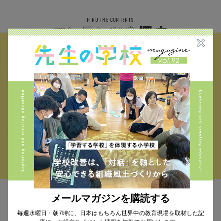
FIND THE CONTENTS
校種から探す
テーマから探す
小学校 (293)
中学校 (261)
高校 (293)
一貫校 (65)
特別支援 (11)
大学・専門学校 (17)
保育園・幼稚園 (1)
民間企業 (63)
公立 (347)
私立 (356)
オルタナティブスクール (18)
教育委員会 (4)
メールマガジンを購読する
MAIL MAGAZINE
毎週水曜日・朝7時に、日本はもちろん世界中の教育現場を取材した記