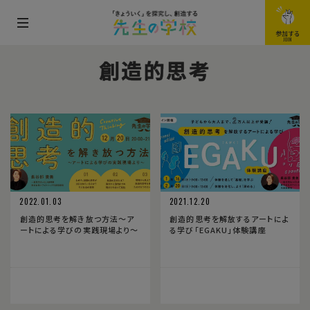
メ
参加する
JOIN
ニ
創造的思考
ュ
ー
を
開
閉
す
る
2022.01.03
2021.12.20
創造的思考を解き放つ方法〜ア
創造的思考を解放するアートによ
ートによる学びの実践現場より〜
る学び「EGAKU」体験講座