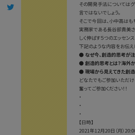
その開発手法についてはグ
言ではないでしょう。
そこで今回は、小中高はも
実務家である長谷部貴美さ
しく伸ばす５つのエッセンス
下記のような内容をお伝え
● なぜ今、創造的思考が
● 創造的思考とは？海外
● 現場から見えてきた創
どなたでもご参加いただけ
奮ってご参加ください！！
・
・
・
【日時】
2021年12月20日（月）20: