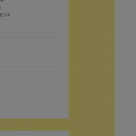
性
センス