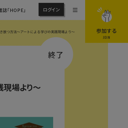
ログイン
雑誌「HOPE」
メ
ニ
ュ
参加する
き放つ方法〜アートによる学びの実践現場より〜
ー
JOIN
を
終了
開
閉
す
る
践現場より〜