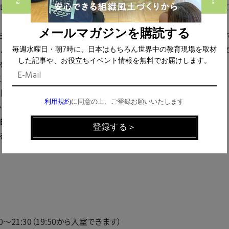
ローバルも含めて様々なチャレンジがされていますが、まだまだ
メールマガジンを購読する
ちろん大学から企業の経営者までを対象に創造性開発に取り組んで
んをお迎えし、「創造的思考」とは何なのか？を簡単に整理した上で
毎週水曜日・朝7時に、日本はもちろん世界中の教育現場を取材
した記事や、お役立ちイベント情報を無料でお届けします。
をお伝えします。
します。
注目されているのか？その社会的背景
利用規約
に同意の上、ご登録お願いいたします
から国内までの現状と今後の可能性
造的思考を伸ばすための５つのエッセンス
るイベントです。
00～21:30（19:50から入室できます）