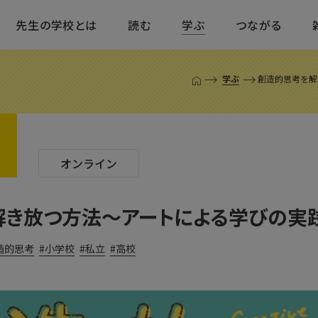
先生の学校とは
読む
学ぶ
つながる
学ぶ
創造的思考を解
T
O
P
ペ
ー
ジ
オンライン
解き放つ方法〜アートによる学びの実
造的思考
小学校
私立
高校