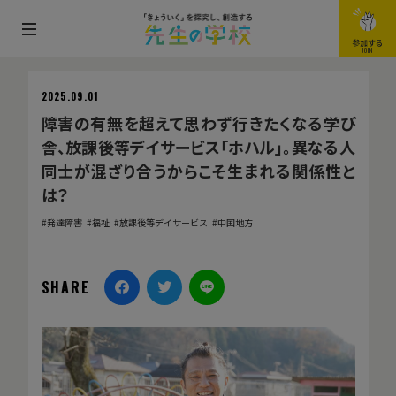
メ
参加する
JOIN
ニ
ュ
2025.09.01
ー
障害の有無を超えて思わず行きたくなる学び
を
舎、放課後等デイサービス「ホハル」。異なる人
開
同士が混ざり合うからこそ生まれる関係性と
閉
は？
す
発達障害
福祉
放課後等デイサービス
中国地方
る
SHARE