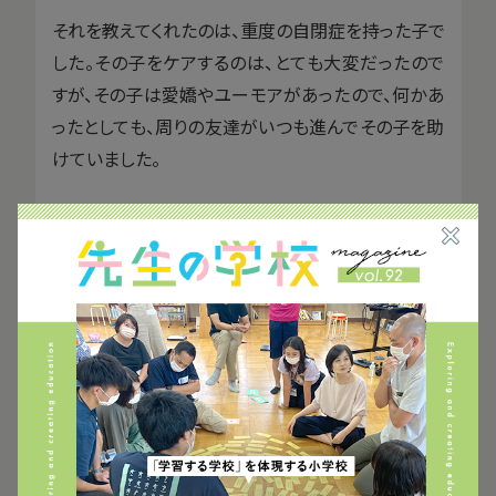
それを教えてくれたのは、重度の自閉症を持った子で
した。その子をケアするのは、とても大変だったので
すが、その子は愛嬌やユーモアがあったので、何かあ
ったとしても、周りの友達がいつも進んでその子を助
けていました。
この経験から、
できないことがあってもその子が周り
から愛されていたら、友達が支えてくれるんじゃない
か
と思うようになって、
究極、教育の目的は「好かれ
ること」
なんじゃないかなと考えるようになったんで
す。
字を書けることや、計算できることと同じくらい「ユー
モアのセンス」が大事な能力
で、おもしろい人は人気
があるので、ホハルでもユーモアを大切にしていま