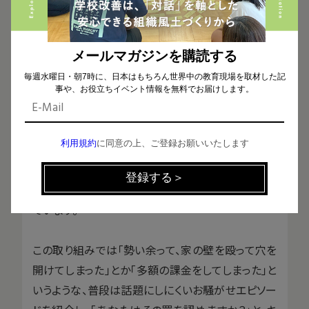
す。
——働いているスタッフの方々も、すごくユーモアを
メールマガジンを購読する
大事にされていますよね。クリスマス会では、スタッ
毎週水曜日・朝7時に、日本はもちろん世界中の教育現場を取材した記
フの方が「イエス・キリスト」になりきって登場したそ
事や、お役立ちイベント情報を無料でお届けします。
うですね。
利用規約
に同意の上、ご登録お願いいたします
ホハルのスタッフでもある私の弟は「貴祥（きよし）」
という名前なのですが、「イエス・キリスト」ならぬ「イ
エス・キヨシト」として、年末のクリスマス会に登場し
ています。
この取り組みでは「勢い余って、家の壁を殴って穴を
開けてしまった」とか「多額の課金をしてしまった」と
いうような、普段は話題にしにくいお騒がせエピソー