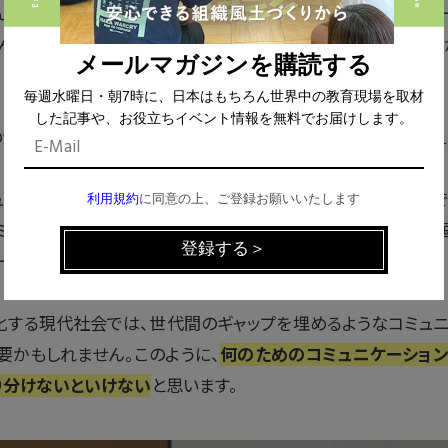
んどんアクティブラーニング型の学びに向かう中で、コミュニケ
そんな中で私は、それが何のためのコミュニケーション能力なの
メールマガジンを購読する
毎週水曜日・朝7時に、日本はもちろん世界中の教育現場を取材
した記事や、お役立ちイベント情報を無料でお届けします。
が、コミュニケーション能力を縦軸と横軸の2軸できちんと考えま
ニケーション能力なのか」という、コミュニケーションの種類
利用規約
に同意の上、ご登録お願いいたします
ミュニケーションスキルなのか、あるいは日本国内に暮らす外
ーションスキルなのか。
化する現代社会では、世代間のギャップを埋めるようなコミュニ
要かもしれません。このように、
何のためのコミュニケーション
り分けないといけない
と思います。