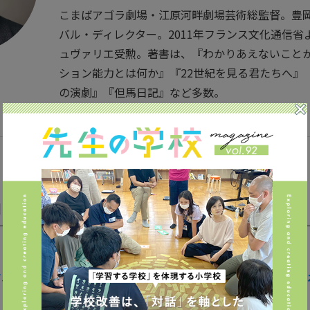
こまばアゴラ劇場・江原河畔劇場芸術総監督。豊
バル・ディレクター。2011年フランス文化通信省
ュヴァリエ受勲。著書は、『わかりあえないこと
ション能力とは何か』『22世紀を見る君たちへ』
の演劇』『但馬日記』など多数。
コミュニケーションのさじ加減
える「コミュニケーション」とは具体的にどのようなものか、教