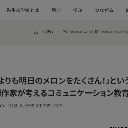
先生の学校とは
読む
学ぶ
つながる
読む
「今日のメロンよりも明日のメロンをたくさ
T
O
P
ペ
ー
ジ
よりも明日のメロンをたくさん！」とい
作家が考えるコミュニケーション教育
ョン
対話
小学校
中学校
公立