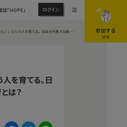
ログイン
雑誌「HOPE」
メ
ニ
ュ
参加する
ん！」という人を育てる。日本を代表する劇･･･
ー
JOIN
を
開
閉
す
る
う人を育てる。日
とは？