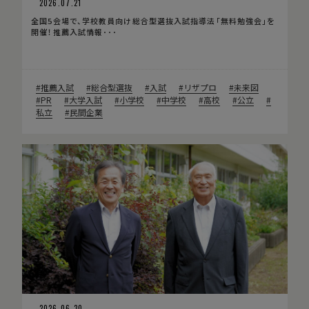
2026.07.21
全国5会場で、学校教員向け総合型選抜入試指導法「無料勉強会」を
開催！推薦入試情報･･･
推薦入試
総合型選抜
入試
リザプロ
未来図
PR
大学入試
小学校
中学校
高校
公立
私立
民間企業
2026.06.30