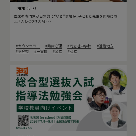
2026.07.27
臨床の専門家が日常的に“いる”環境が、子どもと先生を同時に救
う。「人ひとりは大切･･･
カウンセラー
臨床心理
同志社中学校
近畿地方
不登校
一貫校
公立
私立