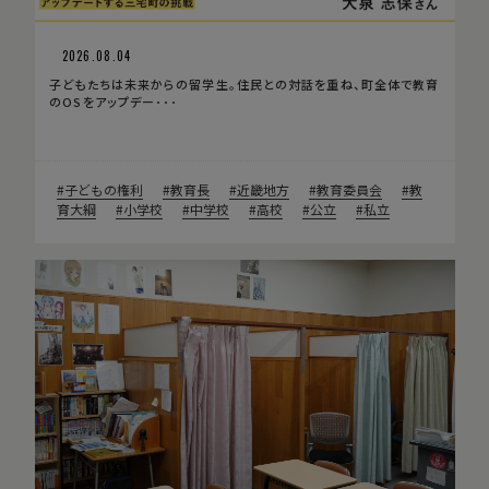
2026.08.04
子どもたちは未来からの留学生。住民との対話を重ね、町全体で教育
のOSをアップデー･･･
子どもの権利
教育長
近畿地方
教育委員会
教
育大綱
小学校
中学校
高校
公立
私立