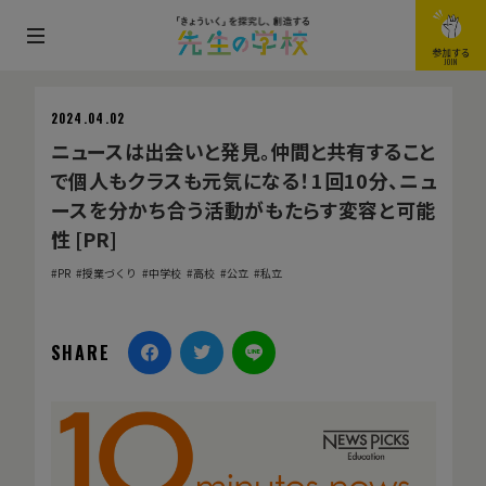
メ
参加する
JOIN
ニ
ュ
2024.04.02
ー
ニュースは出会いと発見。仲間と共有すること
を
で個人もクラスも元気になる！1回10分、ニュ
開
ースを分かち合う活動がもたらす変容と可能
閉
性 [PR]
す
PR
授業づくり
中学校
高校
公立
私立
る
SHARE