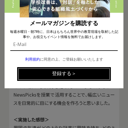
メールマガジンを購読する
毎週水曜日・朝7時に、日本はもちろん世界中の教育現場を取材した記
＜始めた理由＞
事や、お役立ちイベント情報を無料でお届けします。
本校では、2017年から高校1年生と2年生全員でニ
ュース時事能力検定を受けています。日常的なニュ
利用規約
に同意の上、ご登録お願いいたします
ースに関心を持ってもらいたいという意図で始まった
取り組みで、昨今の環境の変化で新聞を購読しない
家庭が増えたり、ネットで自分の興味があるニュース
のみに触れる状況を危惧していました。そこで
NewsPicksを授業で活用することで、幅広いニュー
スを日常的に目にする機会を作ろうと思いました。
＜実施した感想＞
周囲の友達がどのような記事に興味を持ち、どのよ