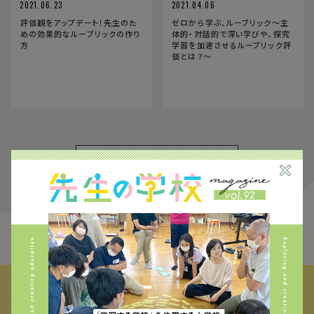
2021.06.23
2021.04.06
評価観をアップデート！先生のた
ゼロから学ぶ、ルーブリック〜主
めの効果的なルーブリックの作り
体的・対話的で深い学びや、探究
方
学習を加速させるルーブリック評
価とは？〜
1
FIND THE CONTENTS
校種から探す
テーマから探す