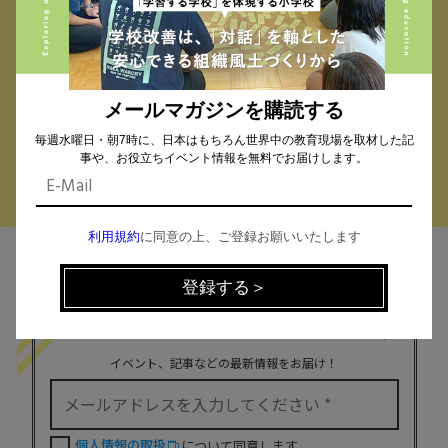
小学校 (293)
中学校 (261)
高校 (293)
一貫校 (65)
特別支援 (11)
大学・専門学校 (17)
保育園・幼稚園 (1)
民間企業 (63)
公立 (347)
私立 (356)
メールマガジンを購読する
オルタナティブスクール (18)
教育委員会 (4)
毎週水曜日・朝7時に、日本はもちろん世界中の教育現場を取材した記
事や、お役立ちイベント情報を無料でお届けします。
利用規約
に同意の上、ご登録お願いいたします
MAIL MAGAZINE
イベント、記事などの最新情報をお届け！
個人情報の取扱
について同意します。