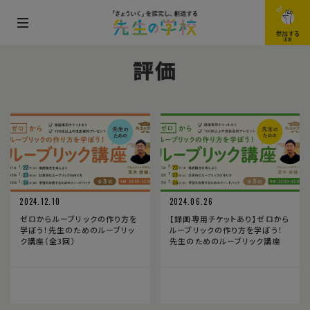
メ
参加する
JOIN
ニ
評価
ュ
ー
を
開
閉
す
る
2024.12.10
2024.06.26
ゼロからルーブリックの作り方を
【録画専用チケットあり】ゼロから
学ぼう！先生のためのルーブリッ
ルーブリックの作り方を学ぼう！
ク講座（全3回）
先生のためのルーブリック講座