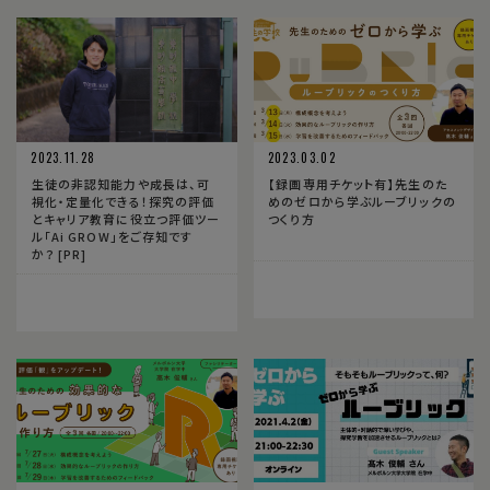
2023.11.28
2023.03.02
生徒の非認知能力や成長は、可
【録画専用チケット有】先生のた
視化・定量化できる！探究の評価
めのゼロから学ぶルーブリックの
とキャリア教育に役立つ評価ツー
つくり方
ル「Ai GROW」をご存知です
か？ [PR]