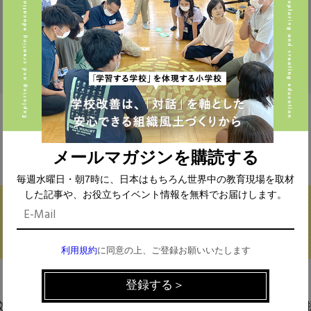
FIND THE CONTENTS
メールマガジンを購読する
毎週水曜日・朝7時に、日本はもちろん世界中の教育現場を取材
した記事や、お役立ちイベント情報を無料でお届けします。
利用規約
に同意の上、ご登録お願いいたします
校種から探す
テーマから探す
(293)
中学校 (261)
高校 (293)
一貫校 (65)
特別支援 