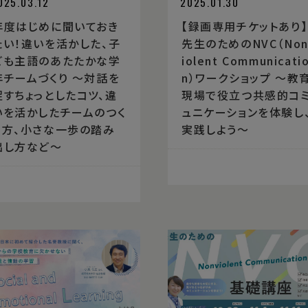
025.03.12
2025.01.30
年度はじめに聞いておき
【録画専用チケットあり】
たい！違いを活かした、子
先生のためのNVC（Non
ども主語のあたたかな学
iolent Communicati
年チームづくり 〜対話を
n）ワークショップ 〜教
促すちょっとしたコツ、違
現場で役立つ共感的コ
いを活かしたチームのつく
ュニケーションを体験し
り方、小さな一歩の踏み
実践しよう〜
出し方など〜