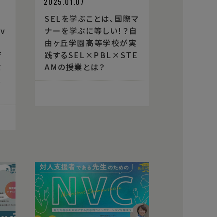
2025.01.07
SELを学ぶことは、国際マ
v
ナーを学ぶに等しい！？自
o
由ヶ丘学園高等学校が実
育
践するSEL×PBL×STE
ミ
AMの授業とは？
、