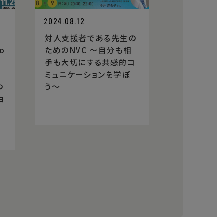
2024.08.12
先
対人支援者である先生の
o
ためのNVC 〜自分も相
）
手も大切にする共感的コ
ミュニケーションを学ぼ
つ
う〜
ョ