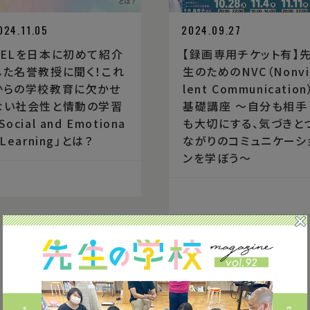
024.11.05
2024.09.27
SELを日本に初めて紹介
【録画専用チケット有】
した名誉教授に聞く！これ
生のためのNVC（Nonvi
からの学校教育に欠かせ
lent Communication
ない社会性と情動の学習
基礎講座 〜自分も相手
Social and Emotiona
も大切にする、気づきと
 Learning」とは？
ながりのコミュニケーシ
ンを学ぼう〜
1
2
3