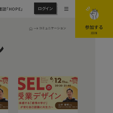
ログイン
雑誌「HOPE」
メ
ニ
ュ
参加する
コミュニケーション
T
ー
JOIN
O
P
を
ン
ペ
開
ー
閉
ジ
す
る