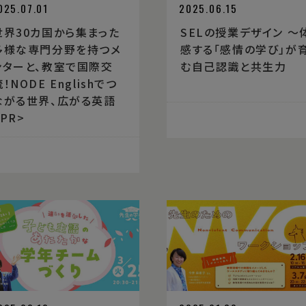
025.07.01
2025.06.15
世界30カ国から集まった
SELの授業デザイン 〜
多様な専門分野を持つメ
感する「感情の学び」が
ンターと、教室で国際交
む自己認識と共生力
！NODE Englishでつ
ながる世界、広がる英語
<PR>