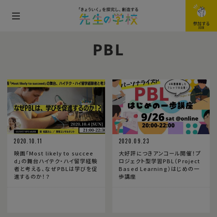
メ
参加する
JOIN
ニ
PBL
ュ
ー
を
開
閉
す
る
2020.10.11
2020.09.23
映画「Most likely to succee
大好評につきアンコール開催！プ
d」の舞台ハイテク・ハイ留学経験
ロジェクト型学習PBL（Project
者と考える、なぜPBLは学びを促
Based Learning）はじめの一
進するのか！？
歩講座