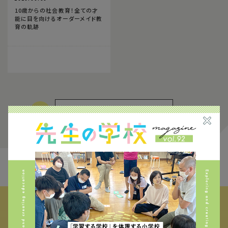
10歳からの社会教育！全ての才
能に目を向けるオーダーメイド教
育の軌跡
3
FIND THE CONTENTS
校種から探す
テーマから探す