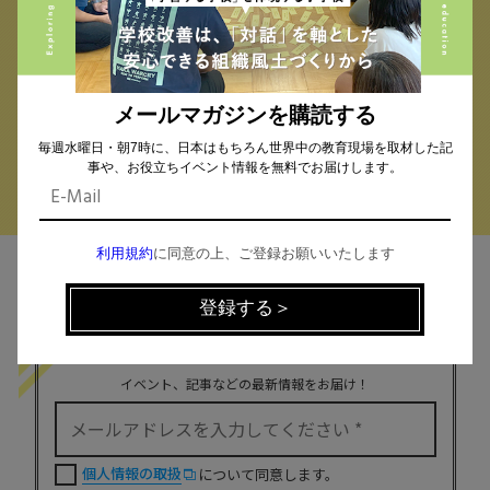
小学校 (293)
中学校 (261)
高校 (293)
一貫校 (65)
特別支援 (11)
大学・専門学校 (17)
保育園・幼稚園 (1)
民間企業 (63)
公立 (347)
私立 (356)
メールマガジンを購読する
オルタナティブスクール (18)
教育委員会 (4)
毎週水曜日・朝7時に、日本はもちろん世界中の教育現場を取材した記
事や、お役立ちイベント情報を無料でお届けします。
利用規約
に同意の上、ご登録お願いいたします
MAIL MAGAZINE
イベント、記事などの最新情報をお届け！
個人情報の取扱
について同意します。