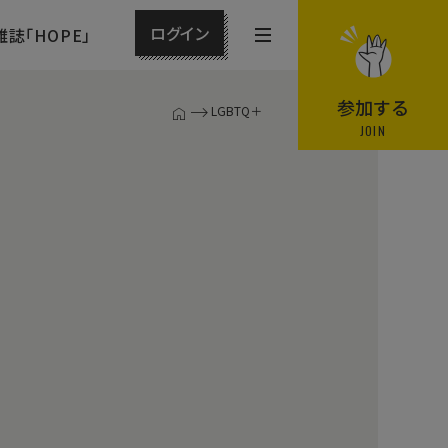
ログイン
雑誌「HOPE」
メ
ニ
ュ
参加する
LGBTQ＋
T
ー
JOIN
O
P
を
ペ
開
ー
閉
ジ
す
る