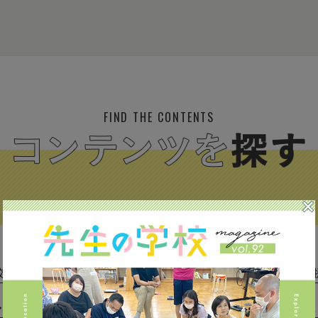
FIND THE CONTENTS
校種から探す
テーマから探す
(293)
中学校 (261)
高校 (293)
一貫校 (65)
特別支援 
専門学校 (17)
保育園・幼稚園 (1)
民間企業 (63)
公立 