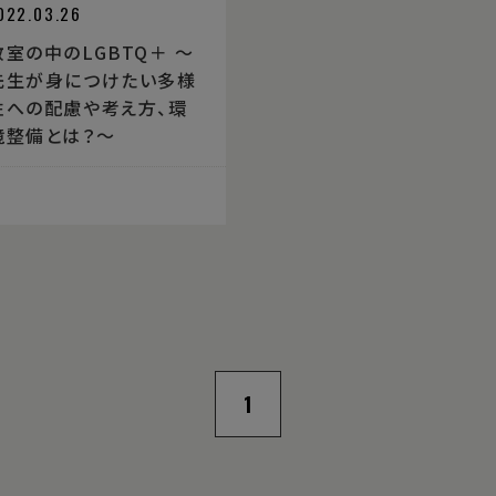
022.03.26
教室の中のLGBTQ＋ 〜
先生が身につけたい多様
性への配慮や考え方、環
境整備とは？〜
1