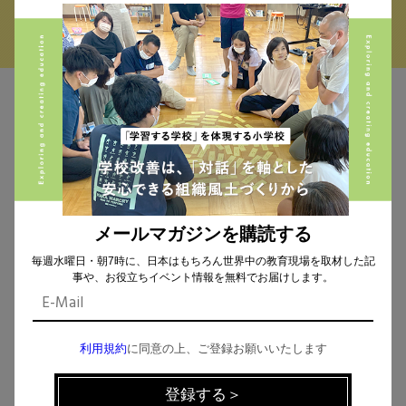
MAIL MAGAZINE
イベント、記事などの最新情報をお届け！
メールマガジンを購読する
毎週水曜日・朝7時に、日本はもちろん世界中の教育現場を取材した記
個人情報の取扱
について同意します。
事や、お役立ちイベント情報を無料でお届けします。
利用規約
に同意の上、ご登録お願いいたします