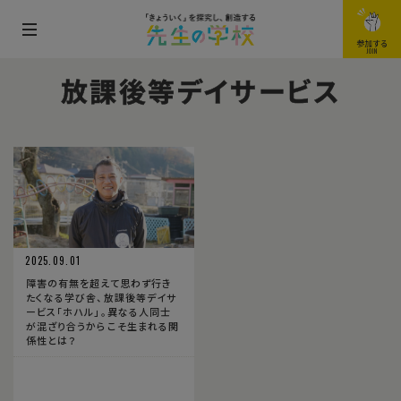
メ
参加する
JOIN
ニ
放課後等デイサービス
ュ
ー
を
開
閉
す
る
2025.09.01
障害の有無を超えて思わず行き
たくなる学び舎、放課後等デイサ
ービス「ホハル」。異なる人同士
が混ざり合うからこそ生まれる関
係性とは？