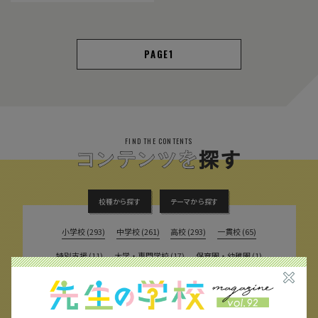
1
FIND THE CONTENTS
校種から探す
テーマから探す
小学校 (293)
中学校 (261)
高校 (293)
一貫校 (65)
特別支援 (11)
大学・専門学校 (17)
保育園・幼稚園 (1)
民間企業 (63)
公立 (347)
私立 (356)
オルタナティブスクール (18)
教育委員会 (4)