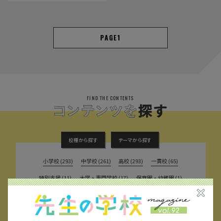
1
FIND THE CONTENTS
校種から探す
テーマから探す
小学校 (293)
中学校 (261)
高校 (293)
一貫校 (65)
特別支援 (11)
大学・専門学校 (17)
保育園・幼稚園 (1)
民間企業 (63)
公立 (347)
私立 (356)
オルタナティブスクール (18)
教育委員会 (4)