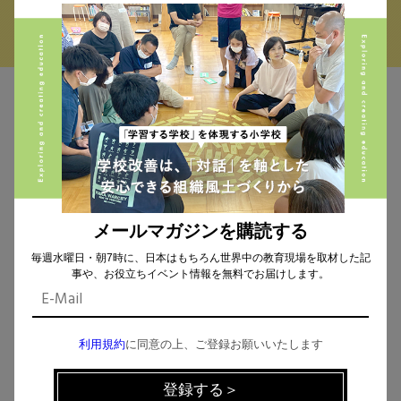
MAIL MAGAZINE
イベント、記事などの最新情報をお届け！
メールマガジンを購読する
毎週水曜日・朝7時に、日本はもちろん世界中の教育現場を取材した記
個人情報の取扱
について同意します。
事や、お役立ちイベント情報を無料でお届けします。
利用規約
に同意の上、ご登録お願いいたします