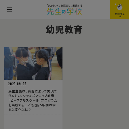
メ
参加する
JOIN
ニ
幼児教育
ュ
ー
を
開
閉
す
る
2023.09.05
民主主義は、練習によって実現で
きるもの。シティズンシップ教育
「ピースフルスクール」プログラム
を実践するこども園。5年間の歩
みと変化とは？