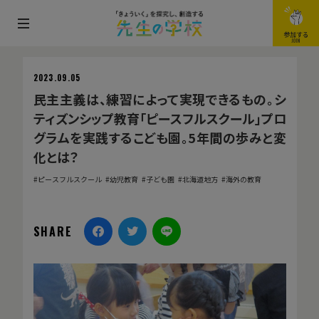
メ
参加する
JOIN
ニ
ュ
2023.09.05
ー
民主主義は、練習によって実現できるもの。シ
を
ティズンシップ教育「ピースフルスクール」プロ
開
グラムを実践するこども園。5年間の歩みと変
閉
化とは？
す
ピースフルスクール
幼児教育
子ども園
北海道地方
海外の教育
る
SHARE