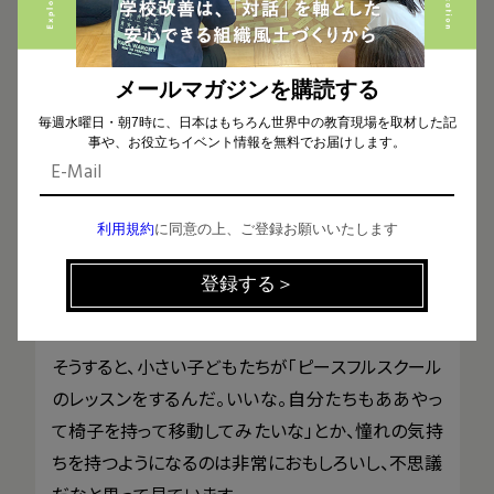
メールマガジンを購読する
——
PSPを導入されて5年目を迎えられて、子どもた
毎週水曜日・朝7時に、日本はもちろん世界中の教育現場を取材した記
ちや先生たちの変化など感じられていることはあり
事や、お役立ちイベント情報を無料でお届けします。
ますか？
利用規約
に同意の上、ご登録お願いいたします
レッスンの際は別の保育室に移動して行いますが、年
長児さんたちが椅子を持って、格好よく並んで勇まし
く移動するんですよ。
そうすると、小さい子どもたちが「ピースフルスクール
のレッスンをするんだ。いいな。自分たちもああやっ
て椅子を持って移動してみたいな」とか、憧れの気持
ちを持つようになるのは非常におもしろいし、不思議
だなと思って見ています。