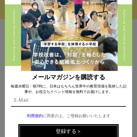
MAIL MAGAZINE
イベント、記事などの最新情報をお届け！
メールマガジンを購読する
個人情報の取扱
について同意します。
毎週水曜日・朝7時に、日本はもちろん世界中の教育現場を取材した記
事や、お役立ちイベント情報を無料でお届けします。
利用規約
に同意の上、ご登録お願いいたします
CHECK THE NEWS ON SNS