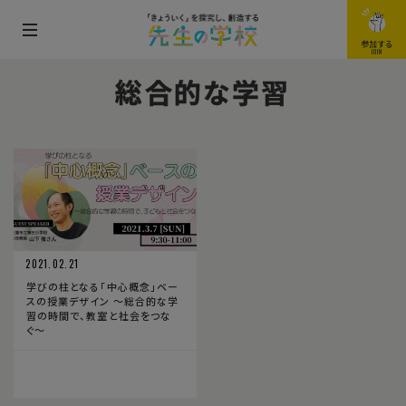
メ
参加する
JOIN
ニ
総合的な学習
ュ
ー
を
開
閉
す
る
2021.02.21
学びの柱となる「中心概念」ベー
スの授業デザイン 〜総合的な学
習の時間で、教室と社会をつな
ぐ〜