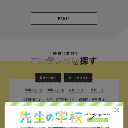
1
FIND THE CONTENTS
校種から探す
テーマから探す
小学校 (293)
中学校 (261)
高校 (293)
一貫校 (65)
特別支援 (11)
大学・専門学校 (17)
保育園・幼稚園 (1)
民間企業 (63)
公立 (347)
私立 (356)
オルタナティブスクール (18)
教育委員会 (4)