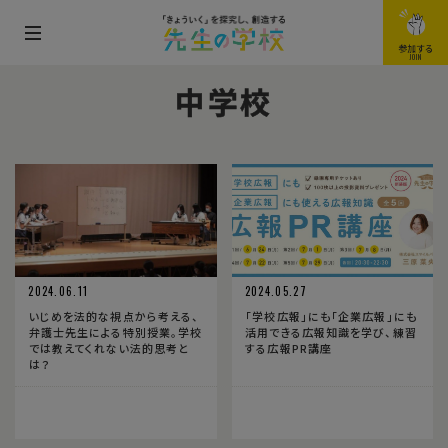
メ
参加する
JOIN
ニ
中学校
ュ
ー
を
開
閉
す
る
2024.06.11
2024.05.27
いじめを法的な視点から考える、
「学校広報」にも「企業広報」にも
弁護士先生による特別授業。学校
活用できる広報知識を学び、練習
では教えてくれない法的思考と
する広報PR講座
は？