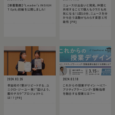
【新着動画】「Leader’s INSIGH
ニュースは出会いと発見。仲間と
T Ep8」前編を公開しました！
共有することで個人もクラスも元
気になる！1回10分、ニュースを分
かち合う活動がもたらす変容と可
能性 [PR]
2024.03.26
2024.03.18
参加校の7割がリピートする、ユ
これからの授業デザイン 〜ICT・
ニクロ・ジーユー発！“届けよう、
アクティブラーニング・受験指導
服のチカラ”プロジェクトと
を融合する授業とは？〜
は！？ [PR]