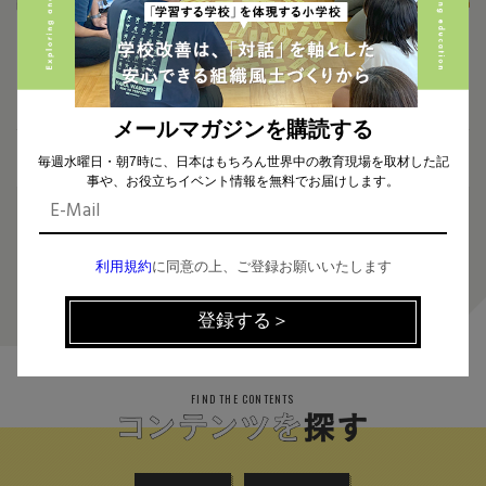
2024.02.13
2024.02.08
【参加無料】これからの授業デザ
ICT・最新テクノロジーで実現す
イン 〜ICT・アクティブラーニン
る主体的・対話的で深い学び 〜A
グ・受験指導を融合する授業と
Rも活用したPBL型の理科の授業
は？〜
とは？〜
メールマガジンを購読する
毎週水曜日・朝7時に、日本はもちろん世界中の教育現場を取材した記
事や、お役立ちイベント情報を無料でお届けします。
8
利用規約
に同意の上、ご登録お願いいたします
FIND THE CONTENTS