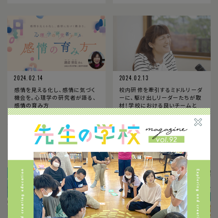
2024.02.14
2024.02.13
感情を見える化し、感情に気づく
校内研修を牽引するミドルリーダ
機会を。心理学の研究者が語る、
ーに、駆け出しリーダーたちが取
感情の育み方
材！学校における良いチームと
は？ミドルリーダーのあり方と
は？