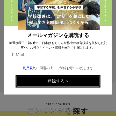
2024.12.06
2024.12.05
【参加無料】多様な価値観との付
【参加無料】PBL（Project Bas
き合い方 〜個性を認め合える教
ed Learning）が変える学びの
室づくりを考える〜
風景 ～プロジェクト型学習で授
業を再構築～
メールマガジンを購読する
毎週水曜日・朝7時に、日本はもちろん世界中の教育現場を取材した記
事や、お役立ちイベント情報を無料でお届けします。
利用規約
に同意の上、ご登録お願いいたします
3
FIND THE CONTENTS