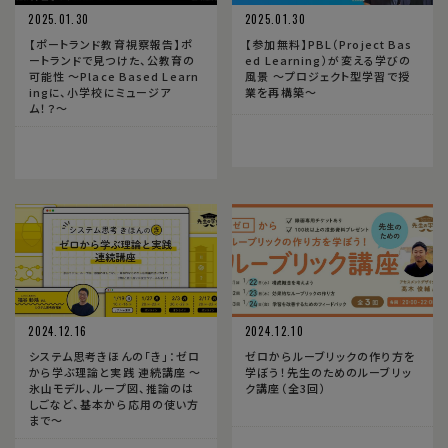
2025.01.30
2025.01.30
【ポートランド教育視察報告】ポ
【参加無料】PBL（Project Bas
ートランドで見つけた、公教育の
ed Learning）が変える学びの
可能性 〜Place Based Learn
風景 ～プロジェクト型学習で授
ingに、小学校にミュージア
業を再構築～
ム！？〜
2024.12.16
2024.12.10
システム思考きほんの「き」：ゼロ
ゼロからルーブリックの作り方を
から学ぶ理論と実践 連続講座 〜
学ぼう！先生のためのルーブリッ
氷山モデル、ループ図、推論のは
ク講座（全3回）
しごなど、基本から応用の使い方
まで〜