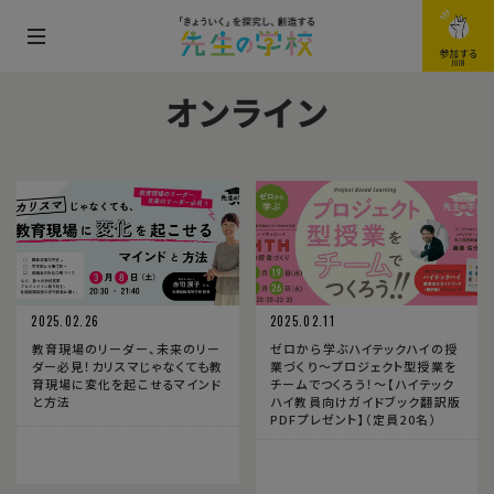
メ
参加する
JOIN
ニ
オンライン
ュ
ー
を
開
閉
す
る
2025.02.26
2025.02.11
教育現場のリーダー、未来のリー
ゼロから学ぶハイテックハイの授
ダー必見！カリスマじゃなくても教
業づくり〜プロジェクト型授業を
育現場に変化を起こせるマインド
チームでつくろう！〜【ハイテック
と方法
ハイ教員向けガイドブック翻訳版
PDFプレゼント】（定員20名）