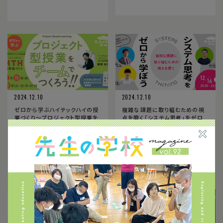
2024.12.10
2024.12.10
ゼロから学ぶハイテックハイの授
複雑な課題に取り組むための視
業づくり〜プロジェクト型授業を
点を磨く「システム思考」をゼロ
チームでつくろう！〜【ハイテック
から学ぼう
ハイ教員向けガイドブック翻訳版
PDFプレゼント】（定員20名）