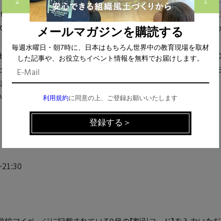
あるマーシャル・ローゼンバーグ博士によって体系立てられたコ
munication」の略称です。日本語では、「非暴力コミュニケーション」など
スト、4つの要素を大切にコミュニケーションをするNVCには、つ
メールマガジンを購読する
毎週水曜日・朝7時に、日本はもちろん世界中の教育現場を取材
ジネスの場にNVCを広めるため活動しているNVC Singapor
した記事や、お役立ちイベント情報を無料でお届けします。
いた対話の意義や可能性について、はじめて学ぶ方にも分かりやすくお
ます。
！
利用規約
に同意の上、ご登録お願いいたします
21:30