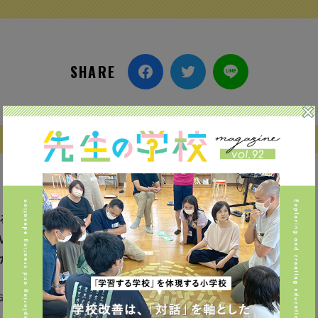
SHARE
る
VCを
か？
え言われ、教育業界でも注目を集めている「NVC」をご存知ですか？