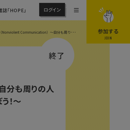
ログイン
雑誌「HOPE」
メ
ニ
ュ
参加する
onviolent Communication）〜自分も周り･･･
ー
JOIN
を
終了
開
閉
す
る
n）〜自分も周りの人
う！〜