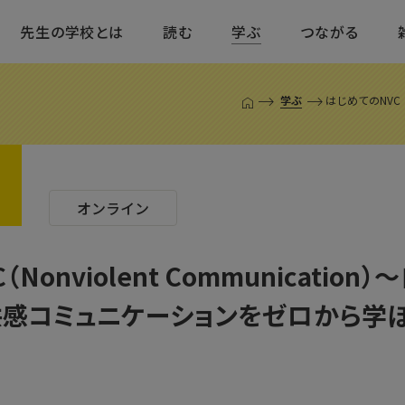
先生の学校とは
読む
学ぶ
つながる
学ぶ
はじめてのNVC（N
T
O
P
ペ
ー
ジ
オンライン
Nonviolent Communicatio
感コミュニケーションをゼロから学ぼ