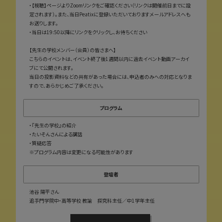
・【視聴】ページよりZoomリンクをご確認ください（リンクは開催前日までに設
定されます）。また、当日Peatixに登録いただいておりますメールアドレスへも
お送りします。
・当日は19:50以降にリンクをクリックし、お待ちください
【先生の学校メンバー（会員）の皆さまへ】
こちらのイベントは、イベント終了後1週間以内に過去イベント動画アーカイ
ブにて公開されます。
当日の投影資料などの共有があった場合には、申込者のみへの対応となりま
すので、あらかじめご了承ください。
プログラム
・『先生の学校』の紹介
・たいそんさんによる講話
・質疑応答
※プログラム内容は変更になる可能性があります
登壇者
池谷 陽平さん
追手門学院中・高等学校 教諭 探究科主任／中1学年主任