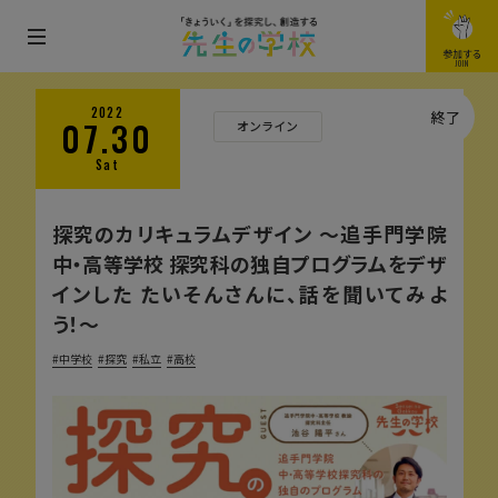
メ
参加する
JOIN
ニ
ュ
2022
終了
07.30
オンライン
ー
Sat
を
開
探究のカリキュラムデザイン 〜追手門学院
閉
中・高等学校 探究科の独自プログラムをデザ
す
インした たいそんさんに、話を聞いてみよ
る
う！〜
中学校
探究
私立
高校