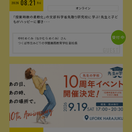
08.21
2026
Fri
オンライン
「授業時数の柔軟化」の文部科学省先取り研究校に学ぶ！先生と子ど
もがハッピーに響き･･･
受付中
中村 めぐみ（なかむら めぐみ）さん
つくば市立みどりの学園義務教育学校 副校長