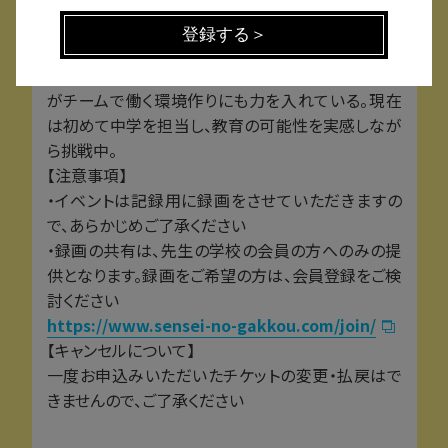
科」を立ち上げ、独自のプログラムを開発中。日本や、
それぞれの学校文化の中で、子どもたちが生きる教
育を創造、実践することに喜びを感じる。また、先生
がチームで働く環境作りにも力を入れている。現在
は初めて中学を担当し、教育の可能性を実感しなが
ら挑戦中。
【注意事項】
・イベントは記録用に録画をさせていただきますの
で、あらかじめご了承ください
・録画の共有は、先生の学校の会員の方へのみの提
供となります。録画をご希望の方は、会員登録をご検
討ください
https://www.sensei-no-gakkou.com/join/
【キャンセルについて】
一度お申込みいただいたチケットの変更・払戻はで
きませんので、ご了承ください