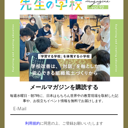
追手門学院中・高等学校 教諭 探究科主任／中1
学年主任
メールマガジンを購読する
毎週水曜日・朝7時に、日本はもちろん世界中の教育現場を取材した記
事や、お役立ちイベント情報を無料でお届けします。
＜プロフィール＞
大阪府立箕面高等学校で8年間の経験を経て、教育
利用規約
に同意の上、ご登録お願いいたします
の本質を追求することを決意。現職において「探究