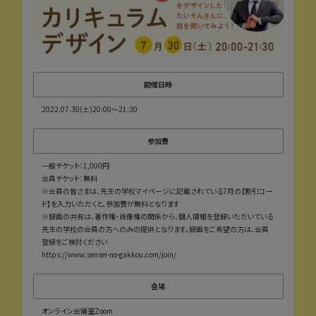
開催日時
2022.07.30(土)20:00〜21:30
参加費
一般チケット：1,000円
会員チケット：無料
※会員の皆さまは、先生の学校マイページに記載されている7月の【割引コー
ド】を入力いただくと、参加費が無料となります
※録画の共有は、著作権・肖像権の関係から、個人情報を登録いただいている
先生の学校の会員の方へのみの提供となります。録画をご希望の方は、会員
登録をご検討ください
https://www.sensei-no-gakkou.com/join/
会場
オンライン会議室Zoom