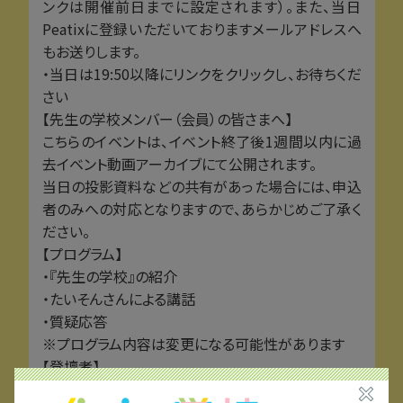
ンクは開催前日までに設定されます）。また、当日
Peatixに登録いただいておりますメールアドレスへ
もお送りします。
・当日は19:50以降にリンクをクリックし、お待ちくだ
さい
【先生の学校メンバー（会員）の皆さまへ】
こちらのイベントは、イベント終了後1週間以内に過
去イベント動画アーカイブにて公開されます。
当日の投影資料などの共有があった場合には、申込
者のみへの対応となりますので、あらかじめご了承く
ださい。
【プログラム】
・『先生の学校』の紹介
・たいそんさんによる講話
・質疑応答
※プログラム内容は変更になる可能性があります
【登壇者】
池谷 陽平（いけたに ようへい）